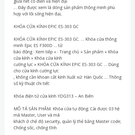
giữa nét cổ điển và hiện đại
… Đây được xem là dòng sản phẩm thông minh phù
hợp với lối sống hiện đại,
KHÓA CỬA KÍNH EPIC ES-303 GC
KHÓA CỬA KÍNH EPIC ES-303 GC. … Khóa cửa thông
minh Epic ES F300D … tử
báo động · Xem tiếp » · Trang chủ » Sản phẩm » Khóa
cửa kính » Khóa cửa kính
cường lực » KHÓA CỬA KÍNH EPIC ES-303 GC … Dùng
cho cửa kính cường lực
, không cần khoan cắt kính Xuất xứ: Hàn Quốc … Thông
số kỹ thuật chi tiết:
Khóa điện tử cửa kính YDG313 – An Biên
MÔ TẢ SẢN PHẨM. Khóa cửa tự động; Cài được 03 hệ
mã Master, User và mã
khách ở chế độ security, quản lý thẻ bằng Master code;
Chống sốc, chống tĩnh