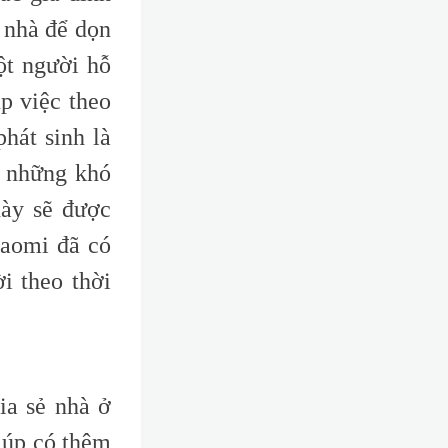
 nhà để dọn
ột người hỗ
p việc theo
hát sinh là
a những khó
này sẽ được
iaomi đã có
i theo thời
ia sẻ nhà ở
iúp có thêm