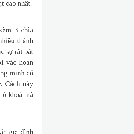
t cao nhất
.
kèm 3 chìa
nhiều thành
c sự rất bất
ơi vào hoàn
ông minh có
y. Cách này
a ổ khoá mà
ác gia đình