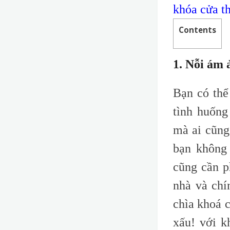
khóa cửa t
Contents
1. Nỗi ám 
Bạn có thể
tình huống
mà ai cũng
bạn không
cũng cần p
nhà và chí
chìa khoá c
xấu! với k