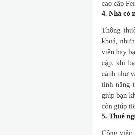
c
ao
c
ấp F
e
4. Nhà có 
Thông thư
khoá, nhưn
viên hay bạ
cập, khi b
cảnh như v
tính năng 
giúp bạn k
còn giúp ti
5. Thuê ng
Công việc 