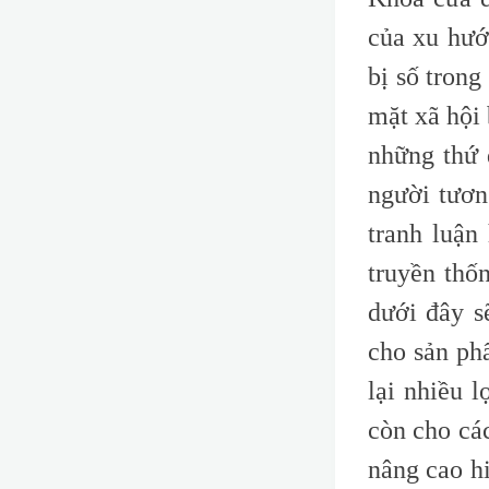
của xu hướ
bị số trong
mặt xã hội
những thứ 
người tươn
tranh luận
truyền thố
dưới đây s
cho sản ph
lại nhiều 
còn cho cá
nâng cao hi