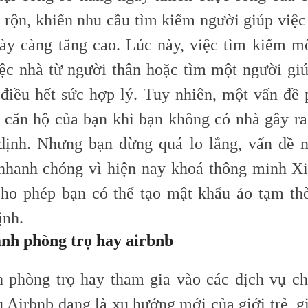
n rộn, khiến nhu cầu tìm kiếm người giúp việc
ày càng tăng cao. Lúc này, việc tìm kiếm m
iệc nhà từ người thân hoặc tìm một người giú
 điều hết sức hợp lý. Tuy nhiên, một vấn đề p
o căn hộ của bạn khi bạn không có nhà gây r
định. Nhưng bạn đừng quá lo lắng, vấn đề 
 nhanh chóng vì hiện nay khoá thông minh X
cho phép bạn có thể tạo mật khẩu ảo tạm thờ
ịnh.
anh phòng trọ hay airbnb
 phòng trọ hay tham gia vào các dịch vụ ch
ụ Airbnb đang là xu hướng mới của giới trẻ, g