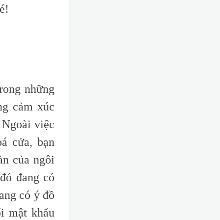
é!
trong những
ững cảm xúc
 Ngoài việc
á cửa, bạn
àn của ngôi
 đó đang có
đang có ý đồ
ổi mật khẩu