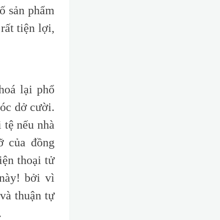
số sản phẩm
ất tiện lợi,
hoá lại phổ
óc dở cười.
 tệ nếu nhà
ỡ của đồng
ện thoại tử
này! bởi vì
 và thuận tự
.