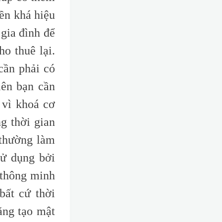
iền khá hiệu
gia đình để
o thuê lại.
cần phải có
iên bạn cần
 vì khoá cơ
ng thời gian
 thường làm
sử dụng bởi
 thông minh
bất cứ thời
ăng tạo mật