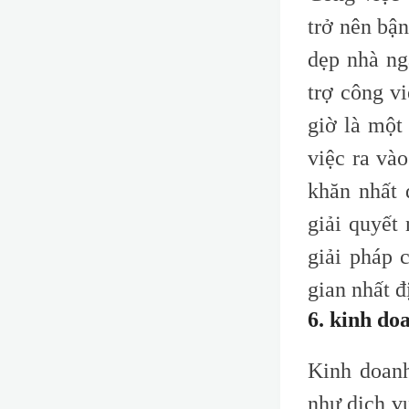
trở nên bậ
dẹp nhà ng
trợ công v
giờ là một
việc ra và
khăn nhất 
giải quyết
giải pháp 
gian nhất đ
6. kinh do
Kinh doanh
như dịch v