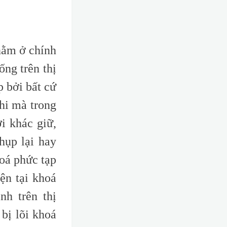
nằm ở chính
ống trên thị
p bởi bất cứ
hi mà trong
i khác giữ,
hụp lại hay
oá phức tạp
ện tại khoá
nh trên thị
bị lõi khoá