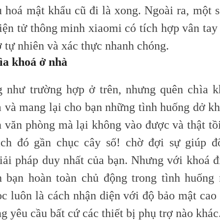
u hoá mật khẩu cũ đi là xong. Ngoài ra, một 
ện tử thông minh xiaomi có tích hợp vân tay r
ở tự nhiên và xác thực nhanh chóng.
ìa khoá ở nhà
 như trường hợp ở trên, nhưng quên chìa k
ả và mang lại cho bạn những tình huống dở kh
n văn phòng mà lại không vào được và thật tồi
ách đó gần chục cây số! chờ đợi sự giúp đ
giải pháp duy nhất của bạn. Nhưng với khoá đi
 bạn hoàn toàn chủ động trong tình huống 
ọc luôn là cách nhận diện với độ bảo mật cao
g yêu cầu bất cứ các thiết bị phụ trợ nào khác