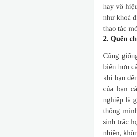
hay vô hiệ
như khoá đi
thao tác m
2. Quên ch
Cũng giống
biến hơn c
khi bạn đế
của bạn c
nghiệp là 
thông minh
sinh trắc h
nhiên, khôn