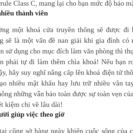
rrule
C
lass C, mang lại cho bạn
mức độ
bảo mậ
nhiều thành viên
ờng một khoá cửa truyền thống sẽ được đi 
g sẽ là một vấn đề nan giải khi gia đình có 
n sử dụng cho mục đích làm văn phòng thì thự
ạn phải tự đi làm thêm chìa khoá! Nếu bạn r
ậy, hãy suy nghĩ nâng cấp lên khoá điện tử th
tạo nhiều mật khẩu hay lưu trữ nhiều vân ta
hông những vẫn bảo toàn được sự toàn vẹn củ
ết kiệm chi về lâu dài!
ười giúp việc theo giờ
tại công sở hàng ngày khiến cuộc sống của c