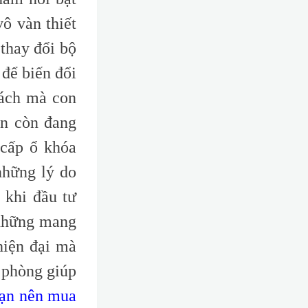
ô vàn thiết
 thay đổi bộ
để biến đổi
cách mà con
ạn còn đang
 cấp ổ khóa
những lý do
 khi đầu tư
 những mang
hiện đại mà
 phòng giúp
bạn nên mua