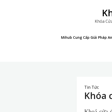
Skip
to
Kh
content
Khóa Cửa
Mihub Cung Cấp Giải Pháp A
Tin Tức
Khóa 
Khoá cửa đ