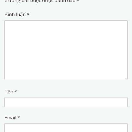
trường bắt buộc được đánh dấu
*
Bình luận
*
Tên
*
Email
*