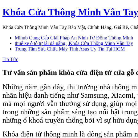
Skip
Khóa Cửa Thông Minh Vân Ta
to
content
Khóa Cửa Thông Minh Vân Tay Bảo Mật, Chính Hãng, Giá Rẻ, Ch
Mihub Cung Cấp Giải Pháp An Ninh Tự Đông Thông Minh
thuê xe ô tô tự lái đà nẵng | Khóa Cửa Thông Minh Vân Tay
Trung Tâm Sửa Chữa Máy Tính Asus Uy Tín Tại HCM
Tin Tức
Tư vấn sản phẩm khóa cửa điện tử cửa gỗ đ
Những năm gần đây, thị trường nhà thông mi
nhãn hiệu danh tiếng như Samsung, Xiaomi, 
mà mọi người vẫn thường sử dụng, giúp mọi 
trong những sản phẩm sáng tạo nổi bật tron
những ổ khoá truyền thống bởi vì sự hữu dụn
Khóa điện tử thông minh là dòng sản phẩm n