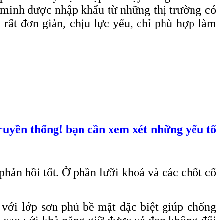
ng minh được nhập khẩu từ những thị trường có
 rất đơn giản, chịu lực yếu, chỉ phù hợp làm
truyền thống! bạn cần xem xét những yếu tố
hản hồi tốt. Ở phần lưỡi khoá và các chốt cố
với lớp sơn phủ bề mặt đặc biệt giúp chống
ền cao với khả năng giữ được vẻ đẹp không đổi