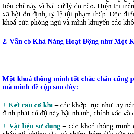
tiêu chí này vì bất cứ lý do nào. Hiện tại t
xã hội ổn định, tỷ lệ tội phạm thấp. Đặc đi
khoá cửa phòng ngủ và mình khuyến cáo khô
2. Vẫn có Khả Năng Hoạt Động như Một 
Một khoá thông minh tốt chắc chắn cũng ph
mà mình đề cập sau đây:
+ Kết cấu cơ khí
– các khớp trục như tay nắ
định phải có độ nảy bật nhanh, chính xác và 
+ Vật liệu sử dụng
– các khoá thông minh c
cháy nổ, chống xầy và chống bám dấu vân tay 