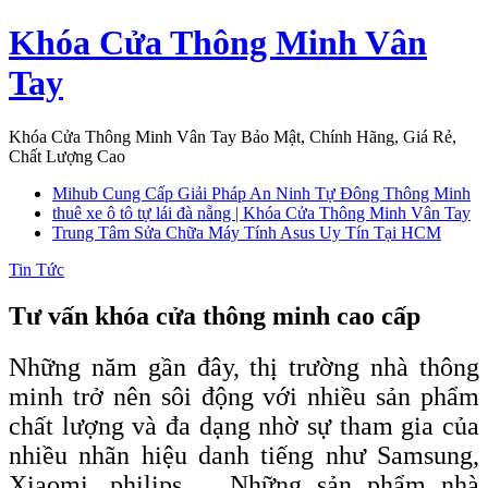
Skip
Khóa Cửa Thông Minh Vân
to
content
Tay
Khóa Cửa Thông Minh Vân Tay Bảo Mật, Chính Hãng, Giá Rẻ,
Chất Lượng Cao
Mihub Cung Cấp Giải Pháp An Ninh Tự Đông Thông Minh
thuê xe ô tô tự lái đà nẵng | Khóa Cửa Thông Minh Vân Tay
Trung Tâm Sửa Chữa Máy Tính Asus Uy Tín Tại HCM
Tin Tức
Tư vấn khóa cửa thông minh cao cấp
Những năm gần đây, thị trường nhà thông
minh trở nên sôi động với nhiều sản phẩm
chất lượng và đa dạng nhờ sự tham gia của
nhiều nhãn hiệu danh tiếng như Samsung,
Xiaomi, philips,… Những sản phẩm nhà