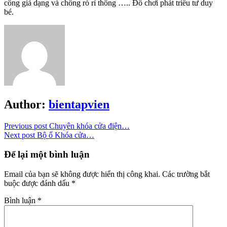
công giả dạng và chống rò rỉ thông ….. Đồ chơi phát triểu tư duy
bé.
Author:
bientapvien
Previous post
Chuyên khóa cửa điện…
Next post
Bộ ổ Khóa cửa…
Để lại một bình luận
Email của bạn sẽ không được hiển thị công khai.
Các trường bắt
buộc được đánh dấu
*
Bình luận
*