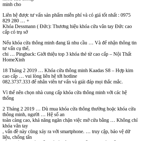
minh cho
Liên hệ được tư vấn sản phẩm miễn phí và có giá tốt nhất : 0975
829 280 … +
Khóa Dessmann ( Đức): Thương hiệu khóa cửa vân tay Đức cao
cấp có trụ sở
Nếu khóa cửa thông minh đang là nhu cầu … Và để nhận thông tin
tư vấn cụ thể,
chi … Pingback: Giới thiệu top 3 khóa thẻ từ cao cấp – Nội Thất
HomeXinh
18 Tháng 2 2019 … Khóa cửa thông minh Kaadas S8 – Hợp kim
cao cấp … vui lòng liên hệ tới hotline
082.3737.333 để nhân viên tư vấn và giải đáp mọi thắc mắc.
Vì thế nên chọn nhà cung cấp khóa cửa thông minh với các hệ
thống
2 Tháng 2 2019 … Dù mua khóa cửa thông thường hoặc khóa cửa
thông minh, người … Hệ số an
toàn càng cao, khả năng ngăn chặn việc mở cửa bằng … Không chỉ
khóa vân tay
, vấn đề này cũng xảy ra với smartphone. … truy cập, bảo vệ dữ
liệu, chống tấn