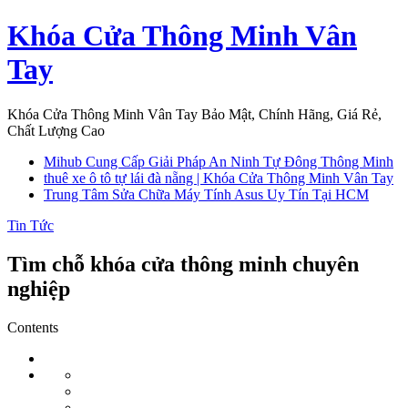
Skip
Khóa Cửa Thông Minh Vân
to
content
Tay
Khóa Cửa Thông Minh Vân Tay Bảo Mật, Chính Hãng, Giá Rẻ,
Chất Lượng Cao
Mihub Cung Cấp Giải Pháp An Ninh Tự Đông Thông Minh
thuê xe ô tô tự lái đà nẵng | Khóa Cửa Thông Minh Vân Tay
Trung Tâm Sửa Chữa Máy Tính Asus Uy Tín Tại HCM
Tin Tức
Tìm chỗ khóa cửa thông minh chuyên
nghiệp
Contents