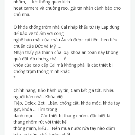
nhôm, … lực thông quan kích
hoạt camera và chuông reo, gửi tin nhắn cảnh báo cho
chủ nhà.
Ổ khóa chống trộm nhà Cal nhập khẩu từ Hy Lạp dùng
để bảo vệ tổ ấm với công
nghệ bảo mật của châu Âu và được cải tiến theo tiêu
chuẩn của Đức và Mỹ. …
Nhận thấy giá thành của loại khóa an toàn này không
quá đắt đỏ nhưng chất … ổ
khóa cửa cao cấp Cal mà không phải là các thiết bị
chống trộm thông minh khác
?
Chính hãng, Bảo hành uy tín, Cam kết giá tốt, Nhiều
người bán nhất. Khóa Việt
Tiệp, Delex, Zeti,…bền, chống cắt, khóa móc, khóa tay
gạt, khóa … Tìm trong
danh mục ….. Các thiết bị thang nhôm, đặc biệt là
thang nhôm rút với thiết kế
thông minh, kiểu … Nên mua nước rửa tay nào đảm
bảo an toàn, chất lượng nhất