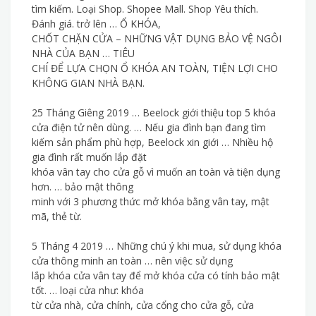
tìm kiếm. Loại Shop. Shopee Mall. Shop Yêu thích.
Đánh giá. trở lên … Ổ KHÓA,
CHỐT CHẶN CỬA – NHỮNG VẬT DỤNG BẢO VỆ NGÔI
NHÀ CỦA BẠN … TIÊU
CHÍ ĐỂ LỰA CHỌN Ổ KHÓA AN TOÀN, TIỆN LỢI CHO
KHÔNG GIAN NHÀ BẠN.
25 Tháng Giêng 2019 … Beelock giới thiệu top 5 khóa
cửa điện tử nên dùng. … Nếu gia đình bạn đang tìm
kiếm sản phẩm phù hợp, Beelock xin giới … Nhiều hộ
gia đình rất muốn lắp đặt
khóa vân tay cho cửa gỗ vì muốn an toàn và tiện dụng
hơn. … bảo mật thông
minh với 3 phương thức mở khóa bằng vân tay, mật
mã, thẻ từ.
5 Tháng 4 2019 … Những chú ý khi mua, sử dụng khóa
cửa thông minh an toàn … nên việc sử dụng
lắp khóa cửa vân tay để mở khóa cửa có tính bảo mật
tốt. … loại cửa như: khóa
từ cửa nhà, cửa chính, cửa cổng cho cửa gỗ, cửa