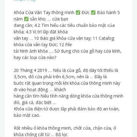
Khóa Cửa Vân Tay thông minh
Đức
Bảo hành 5
năm
sẵn kho. … cửa bạn
đang cần; 4.2 Tìm hiểu các tiêu chuẩn bảo mật của
khóa; 4.3 Vị trí lắp đặt khóa
vân tay … 10 Báo giá khóa cửa vân tay; 11 Catalog
khóa cửa vân tay Đức; 12 File
tải hình ảnh khóa …. Sử dụng cho cửa gỗ hay cửa kính,
hay các loại cửa nào?
20 Tháng 4 2019 … Nếu là của gỗ, độ dày tối thiểu là
3,5cm, đố cửa phải trên 6,5cm, nên là … Đây là
bước rất quan trọng mỗi khi khóa cửa thông minh này
đi vào hoạt động. … khách
hàng cần tìm hiểu tính năng dòng khóa cửa thông minh
đó, giá cả, đặc biệt …
Khóa cửa điện tử được lắp phải đảm bảo độ an toàn,
bảo mật cao.
Rất nhiều ổ khóa thông minh, chốt cửa, chặn cửa, ổ
khóa chống cắt từ … Bộ lọc