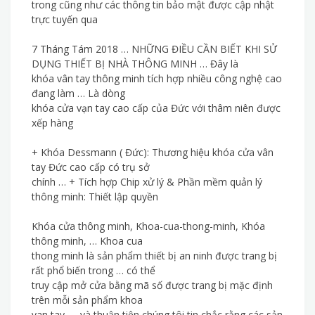
trong cũng như các thông tin bảo mật được cập nhật
trực tuyến qua
7 Tháng Tám 2018 … NHỮNG ĐIỀU CẦN BIẾT KHI SỬ
DỤNG THIẾT BỊ NHÀ THÔNG MINH … Đây là
khóa vân tay thông minh tích hợp nhiều công nghệ cao
đang làm … Là dòng
khóa cửa vạn tay cao cấp của Đức với thâm niên được
xếp hàng
+ Khóa Dessmann ( Đức): Thương hiệu khóa cửa vân
tay Đức cao cấp có trụ sở
chính … + Tích hợp Chip xử lý & Phần mềm quản lý
thông minh: Thiết lập quyền
Khóa cửa thông minh, Khoa-cua-thong-minh, Khóa
thông minh, … Khoa cua
thong minh là sản phẩm thiết bị an ninh được trang bị
rất phổ biến trong … có thể
truy cập mở cửa bằng mã số được trang bị mặc định
trên mỗi sản phẩm khoa
van tay. … và thuận tiện chúng tôi tin chắc rằng các sản