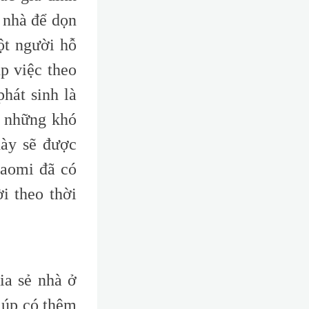
 nhà để dọn
ột người hỗ
p việc theo
hát sinh là
a những khó
này sẽ được
iaomi đã có
i theo thời
ia sẻ nhà ở
iúp có thêm