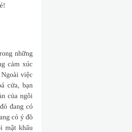
é!
trong những
ững cảm xúc
 Ngoài việc
á cửa, bạn
àn của ngôi
 đó đang có
đang có ý đồ
ổi mật khẩu