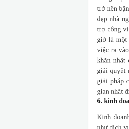
trở nên bậ
dẹp nhà ng
trợ công v
giờ là một
việc ra và
khăn nhất 
giải quyết
giải pháp 
gian nhất đ
6. kinh do
Kinh doanh
như dịch v