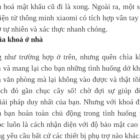
u hoá mật khẩu cũ đi là xong. Ngoài ra, một 
ện tử thông minh xiaomi có tích hợp vân tay r
ở tự nhiên và xác thực nhanh chóng.
ìa khoá ở nhà
 như trường hợp ở trên, nhưng quên chìa k
ả và mang lại cho bạn những tình huống dở kh
n văn phòng mà lại không vào được và thật tồi
ách đó gần chục cây số! chờ đợi sự giúp đ
giải pháp duy nhất của bạn. Nhưng với khoá đi
 bạn hoàn toàn chủ động trong tình huống 
ọc luôn là cách nhận diện với độ bảo mật cao
g yêu cầu bất cứ các thiết bị phụ trợ nào khác