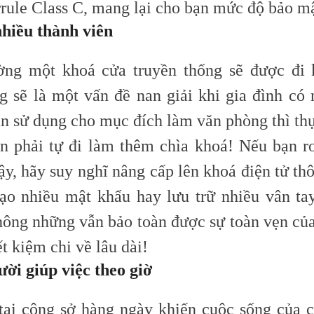
rrule
C
lass C, mang lại cho bạn
mức độ
bảo mậ
nhiều thành viên
ờng một khoá cửa truyền thống sẽ được đi 
g sẽ là một vấn đề nan giải khi gia đình có 
n sử dụng cho mục đích làm văn phòng thì thự
ạn phải tự đi làm thêm chìa khoá! Nếu bạn r
ậy, hãy suy nghĩ nâng cấp lên khoá điện tử th
tạo nhiều mật khẩu hay lưu trữ nhiều vân ta
hông những vẫn bảo toàn được sự toàn vẹn củ
ết kiệm chi về lâu dài!
ười giúp việc theo giờ
tại công sở hàng ngày khiến cuộc sống của c