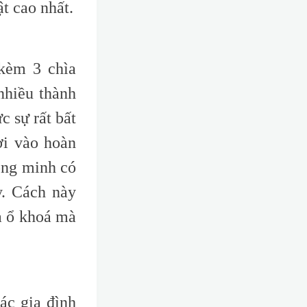
t cao nhất
.
kèm 3 chìa
nhiều thành
c sự rất bất
ơi vào hoàn
ông minh có
y. Cách này
a ổ khoá mà
ác gia đình