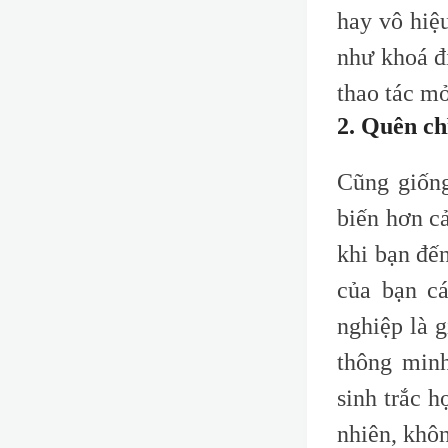
hay vô hiệ
như khoá đi
thao tác m
2. Quên ch
Cũng giống
biến hơn c
khi bạn đế
của bạn c
nghiệp là 
thông minh
sinh trắc h
nhiên, khôn