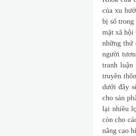
của xu hướ
bị số trong
mặt xã hội
những thứ 
người tươn
tranh luận
truyền thố
dưới đây s
cho sản ph
lại nhiều 
còn cho cá
nâng cao hi