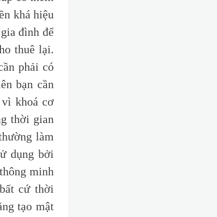
iền khá hiệu
gia đình để
o thuê lại.
cần phải có
iên bạn cần
 vì khoá cơ
ng thời gian
 thường làm
sử dụng bởi
 thông minh
bất cứ thời
ăng tạo mật