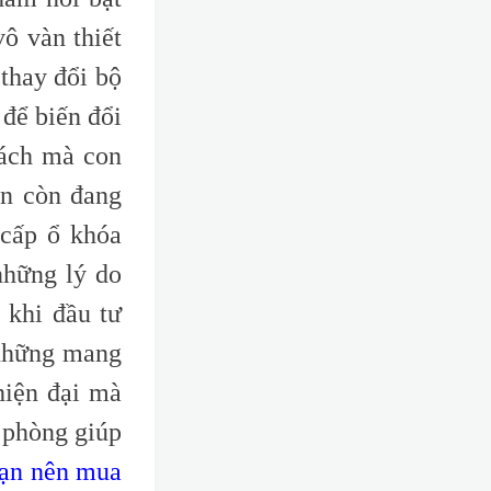
ô vàn thiết
 thay đổi bộ
để biến đổi
cách mà con
ạn còn đang
 cấp ổ khóa
những lý do
 khi đầu tư
 những mang
hiện đại mà
 phòng giúp
bạn nên mua