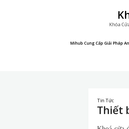
Skip
to
Kh
content
Khóa Cửa
Mihub Cung Cấp Giải Pháp A
Tin Tức
Thiết 
Khoá cửa đ