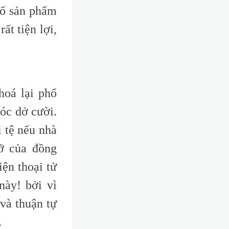
số sản phẩm
ất tiện lợi,
hoá lại phổ
óc dở cười.
 tệ nếu nhà
ỡ của đồng
ện thoại tử
này! bởi vì
 và thuận tự
.