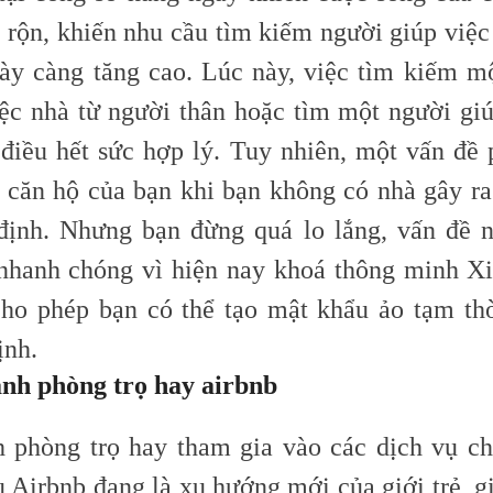
n rộn, khiến nhu cầu tìm kiếm người giúp việc
ày càng tăng cao. Lúc này, việc tìm kiếm m
iệc nhà từ người thân hoặc tìm một người giú
 điều hết sức hợp lý. Tuy nhiên, một vấn đề p
o căn hộ của bạn khi bạn không có nhà gây r
định. Nhưng bạn đừng quá lo lắng, vấn đề 
 nhanh chóng vì hiện nay khoá thông minh X
cho phép bạn có thể tạo mật khẩu ảo tạm thờ
ịnh.
anh phòng trọ hay airbnb
 phòng trọ hay tham gia vào các dịch vụ ch
ụ Airbnb đang là xu hướng mới của giới trẻ, g