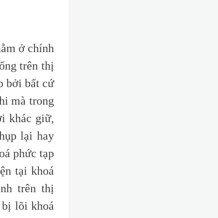
nằm ở chính
ống trên thị
p bởi bất cứ
hi mà trong
i khác giữ,
hụp lại hay
oá phức tạp
ện tại khoá
nh trên thị
bị lõi khoá