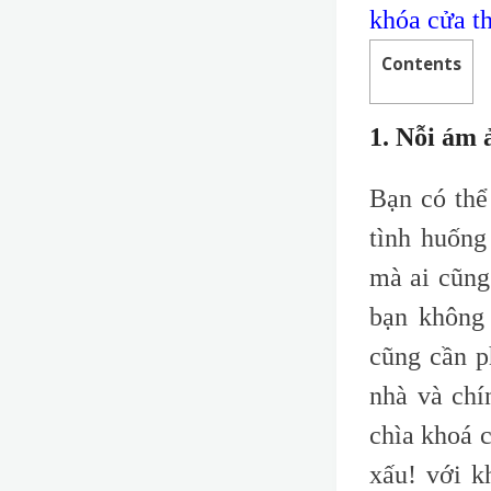
khóa cửa t
Contents
1. Nỗi ám 
Bạn có thể
tình huống
mà ai cũng
bạn không
cũng cần p
nhà và chí
chìa khoá c
xấu! với k