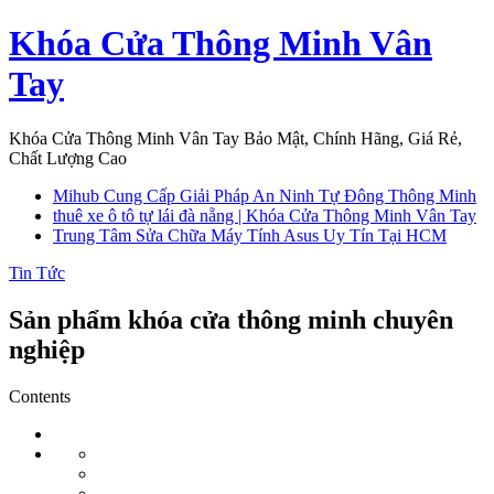
Skip
Khóa Cửa Thông Minh Vân
to
content
Tay
Khóa Cửa Thông Minh Vân Tay Bảo Mật, Chính Hãng, Giá Rẻ,
Chất Lượng Cao
Mihub Cung Cấp Giải Pháp An Ninh Tự Đông Thông Minh
thuê xe ô tô tự lái đà nẵng | Khóa Cửa Thông Minh Vân Tay
Trung Tâm Sửa Chữa Máy Tính Asus Uy Tín Tại HCM
Tin Tức
Sản phẩm khóa cửa thông minh chuyên
nghiệp
Contents