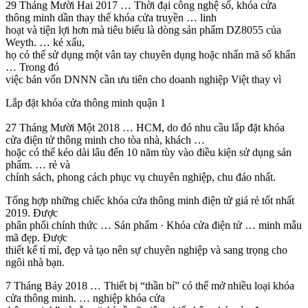
29 Tháng Mười Hai 2017 … Thời đại công nghệ số, khóa cửa
thông minh dần thay thế khóa cửa truyền … linh
hoạt và tiện lợi hơn mà tiêu biểu là dòng sản phẩm DZ8055 của
Weyth. … kẻ xấu,
họ có thể sử dụng một vân tay chuyên dụng hoặc nhấn mã số khẩn
… Trong đó
việc bán vốn DNNN cần ưu tiên cho doanh nghiệp Việt thay vì
Lắp đặt khóa cửa thông minh quận 1
27 Tháng Mười Một 2018 … HCM, do đó nhu cầu lắp đặt khóa
cửa điện tử thông minh cho tòa nhà, khách …
hoặc có thể kéo dài lâu đến 10 năm tùy vào điều kiện sử dụng sản
phẩm. … rẻ và
chính sách, phong cách phục vụ chuyên nghiệp, chu đáo nhất.
Tổng hợp những chiếc khóa cửa thông minh điện tử giá rẻ tốt nhất
2019. Được
phân phối chính thức … Sản phẩm · Khóa cửa điện tử … minh mẫu
mã đẹp. Được
thiết kế tỉ mỉ, đẹp và tạo nên sự chuyên nghiệp và sang trọng cho
ngôi nhà bạn.
7 Tháng Bảy 2018 … Thiết bị “thần bí” có thể mở nhiều loại khóa
cửa thông minh. … nghiệp khóa cửa