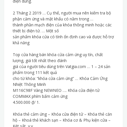
điện dung.
2 Tháng 2 2019 … Cụ thể, người mua nên kiểm tra bộ
phận cảm ứng và mật khẩu có nằm trong …
thành phần mạch điện của khóa thông minh hoặc các
thiết bị điện tử. … Một số
sản phẩm khóa cửa có tính ổn định cao và được hỗ trợ
khả năng
Top cửa hàng bán khóa cửa cảm ứng uy tín, chất
lượng, giá tốt nhất theo đánh
giá của người tiêu dùng trên Vatgia.com … 1 – 24 sản
phẩm trong 111 kết quả
cho từ khóa: “khóa cửa cảm ứng” … Khóa Cảm Ứng
Nhiệt Thông Minh
M116C98F Vàng NEWNEO …. Khóa cửa điện tử
COMMAX phím bấm cảm ứng
4.500.000 ₫/ 1.
Khóa thẻ cảm ứng – Khóa cửa điện tử – Khóa thẻ căn
hộ – Khoá thẻ khách sạn – Khóa cơ & Phụ kiện cửa –
Két sắt, v.v…