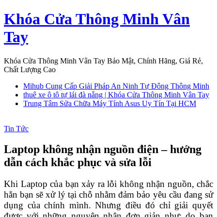
Skip
Khóa Cửa Thông Minh Vân
to
content
Tay
Khóa Cửa Thông Minh Vân Tay Bảo Mật, Chính Hãng, Giá Rẻ,
Chất Lượng Cao
Mihub Cung Cấp Giải Pháp An Ninh Tự Đông Thông Minh
thuê xe ô tô tự lái đà nẵng | Khóa Cửa Thông Minh Vân Tay
Trung Tâm Sửa Chữa Máy Tính Asus Uy Tín Tại HCM
Tin Tức
Laptop không nhận nguồn điện – hướng
dẫn cách khắc phục và sửa lỗi
Khi Laptop của bạn xảy ra lỗi không nhận nguồn, chắc
hẳn bạn sẽ xử lý tại chỗ nhằm đảm bảo yêu cầu đang sử
dụng của chính mình. Nhưng điều đó chỉ giải quyết
được với những nguyên nhân đơn giản như: do bạn