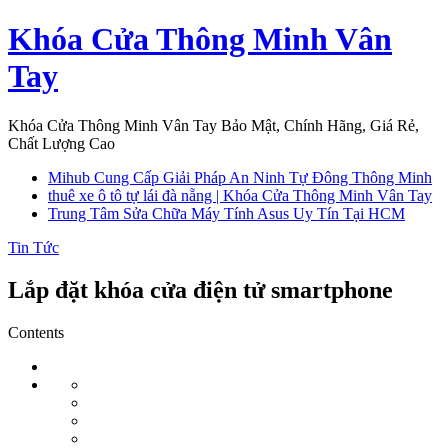
Skip
Khóa Cửa Thông Minh Vân
to
content
Tay
Khóa Cửa Thông Minh Vân Tay Bảo Mật, Chính Hãng, Giá Rẻ,
Chất Lượng Cao
Mihub Cung Cấp Giải Pháp An Ninh Tự Đông Thông Minh
thuê xe ô tô tự lái đà nẵng | Khóa Cửa Thông Minh Vân Tay
Trung Tâm Sửa Chữa Máy Tính Asus Uy Tín Tại HCM
Tin Tức
Lắp đặt khóa cửa điện tử smartphone
Contents