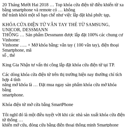
20 Tháng Mười Hai 2018 … Top khóa cửa điện tử điều khiển từ xa
bằng smartphone và remote có … không
thể tránh khỏi một số hạn chế như việc lắp đặt khá phức tạp,
KHÓA CỬA ĐIỆN TỬ VÂN TAY THẺ TỪ SAMSUNG,
UNICOR, DESSMANN
THÔNG … Sản phẩm Dessmann được lắp đặt 100% các chung cư
Vinhome:
Vinhome ….. + Mở khóa bằng: vân tay ( 100 vân tay), điện thoại
Smartphone, mã
số , thẻ
King Gia Nhận tư vấn thi công lắp đặt khóa cửa điện tử tại TP.
Các dòng khóa cửa điện tử trên thị trường hiện nay thường chỉ tích
hợp 4 tính
năng mở khóa là … Đặt mua ngay sản phẩm khóa cửa mở khóa
bằng
smartphone.
Khóa điện tử mở cửa bằng SmartPhone
Tôi nghĩ đó là một điều tuyệt vời khi các nhà sản xuất khóa cửa điện
tử thông …
khiển mở cửa, đóng cửa bằng điện thoại thông minh Smartphone