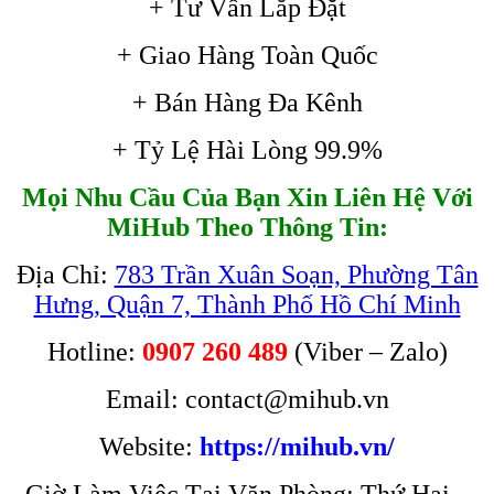
+ Tư Vấn Lắp Đặt
+ Giao Hàng Toàn Quốc
+ Bán Hàng Đa Kênh
+ Tỷ Lệ Hài Lòng 99.9%
Mọi Nhu Cầu Của Bạn Xin Liên Hệ Với
MiHub Theo Thông Tin:
Địa Chỉ:
783 Trần Xuân Soạn, Phường Tân
Hưng, Quận 7, Thành Phố Hồ Chí Minh
Hotline:
0907 260 489
(Viber – Zalo)
Email: contact@mihub.vn
Website:
https://mihub.vn/
Giờ Làm Việc Tại Văn Phòng: Thứ Hai –