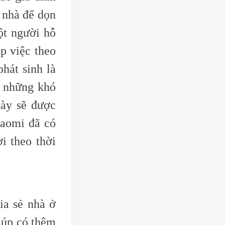
 nhà để dọn
ột người hỗ
p việc theo
hát sinh là
a những khó
này sẽ được
iaomi đã có
i theo thời
ia sẻ nhà ở
iúp có thêm