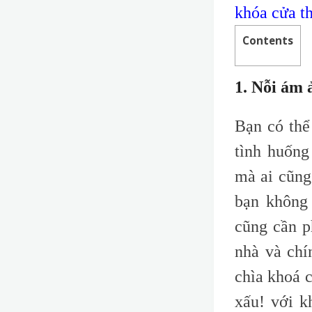
khóa cửa t
Contents
1. Nỗi ám 
Bạn có thể
tình huống
mà ai cũng
bạn không
cũng cần p
nhà và chí
chìa khoá c
xấu! với k