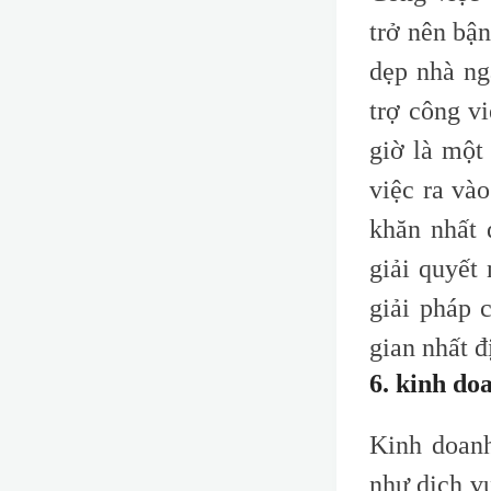
trở nên bậ
dẹp nhà ng
trợ công v
giờ là một
việc ra và
khăn nhất 
giải quyết
giải pháp 
gian nhất đ
6. kinh do
Kinh doanh
như dịch v