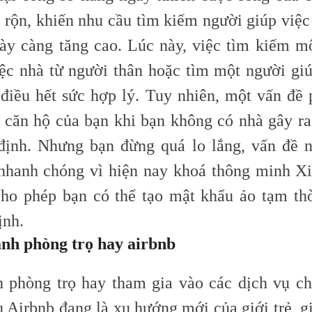
n rộn, khiến nhu cầu tìm kiếm người giúp việc
ày càng tăng cao. Lúc này, việc tìm kiếm m
iệc nhà từ người thân hoặc tìm một người giú
 điều hết sức hợp lý. Tuy nhiên, một vấn đề p
o căn hộ của bạn khi bạn không có nhà gây r
định. Nhưng bạn đừng quá lo lắng, vấn đề 
 nhanh chóng vì hiện nay khoá thông minh X
cho phép bạn có thể tạo mật khẩu ảo tạm thờ
ịnh.
anh phòng trọ hay airbnb
 phòng trọ hay tham gia vào các dịch vụ ch
ụ Airbnb đang là xu hướng mới của giới trẻ, g