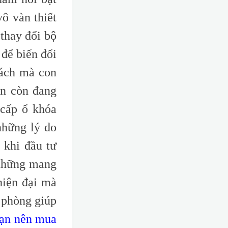
ô vàn thiết
 thay đổi bộ
để biến đổi
cách mà con
ạn còn đang
 cấp ổ khóa
những lý do
 khi đầu tư
 những mang
hiện đại mà
 phòng giúp
bạn nên mua