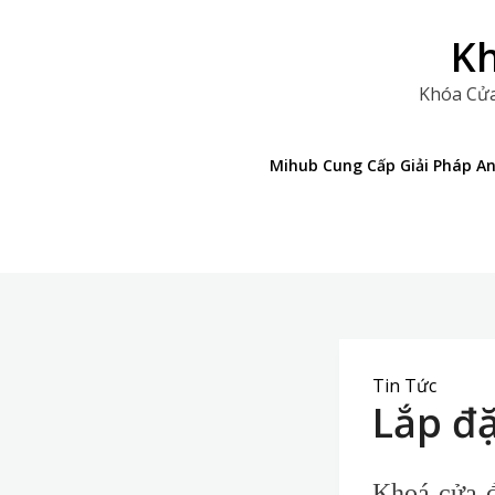
Skip
to
Kh
content
Khóa Cửa
Mihub Cung Cấp Giải Pháp A
Tin Tức
Lắp đặ
Khoá cửa đ