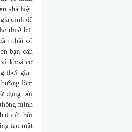
iền khá hiệu
gia đình để
o thuê lại.
cần phải có
iên bạn cần
 vì khoá cơ
ng thời gian
 thường làm
sử dụng bởi
 thông minh
bất cứ thời
ăng tạo mật