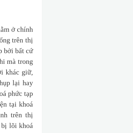
nằm ở chính
ống trên thị
p bởi bất cứ
hi mà trong
i khác giữ,
hụp lại hay
oá phức tạp
ện tại khoá
nh trên thị
bị lõi khoá