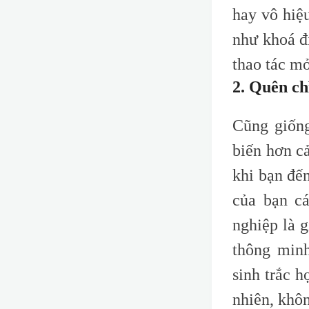
hay vô hiệ
như khoá đi
thao tác m
2. Quên ch
Cũng giống
biến hơn c
khi bạn đế
của bạn c
nghiệp là 
thông minh
sinh trắc h
nhiên, khôn