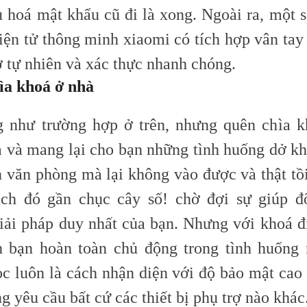
u hoá mật khẩu cũ đi là xong. Ngoài ra, một 
ện tử thông minh xiaomi có tích hợp vân tay r
ở tự nhiên và xác thực nhanh chóng.
ìa khoá ở nhà
 như trường hợp ở trên, nhưng quên chìa k
ả và mang lại cho bạn những tình huống dở kh
n văn phòng mà lại không vào được và thật tồi
ách đó gần chục cây số! chờ đợi sự giúp đ
giải pháp duy nhất của bạn. Nhưng với khoá đi
 bạn hoàn toàn chủ động trong tình huống 
ọc luôn là cách nhận diện với độ bảo mật cao
g yêu cầu bất cứ các thiết bị phụ trợ nào khác