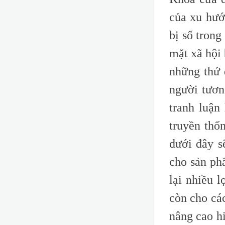
của xu hướ
bị số trong
mặt xã hội
những thứ 
người tươn
tranh luận
truyền thố
dưới đây s
cho sản ph
lại nhiều 
còn cho cá
nâng cao hi