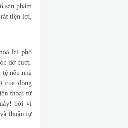
số sản phẩm
ất tiện lợi,
hoá lại phổ
óc dở cười.
 tệ nếu nhà
ỡ của đồng
ện thoại tử
này! bởi vì
 và thuận tự
.