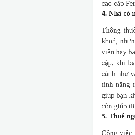
c
ao
c
ấp F
e
4. Nhà có 
Thông thư
khoá, nhưn
viên hay bạ
cập, khi b
cảnh như v
tính năng 
giúp bạn k
còn giúp ti
5. Thuê ng
Công việc 