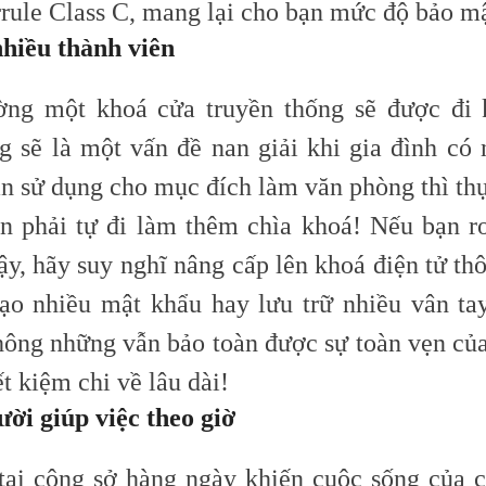
rrule
C
lass C, mang lại cho bạn
mức độ
bảo mậ
nhiều thành viên
ờng một khoá cửa truyền thống sẽ được đi 
g sẽ là một vấn đề nan giải khi gia đình có 
n sử dụng cho mục đích làm văn phòng thì thự
ạn phải tự đi làm thêm chìa khoá! Nếu bạn r
ậy, hãy suy nghĩ nâng cấp lên khoá điện tử th
tạo nhiều mật khẩu hay lưu trữ nhiều vân ta
hông những vẫn bảo toàn được sự toàn vẹn củ
ết kiệm chi về lâu dài!
ười giúp việc theo giờ
tại công sở hàng ngày khiến cuộc sống của c