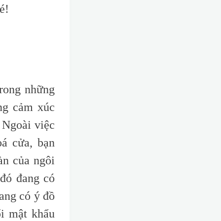
é!
trong những
ững cảm xúc
 Ngoài việc
á cửa, bạn
àn của ngôi
 đó đang có
đang có ý đồ
ổi mật khẩu