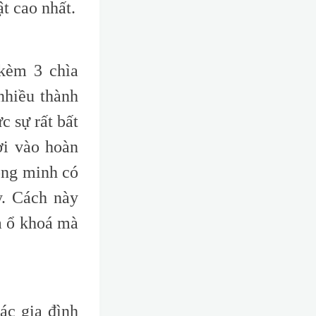
t cao nhất
.
kèm 3 chìa
nhiều thành
c sự rất bất
ơi vào hoàn
ông minh có
y. Cách này
a ổ khoá mà
ác gia đình