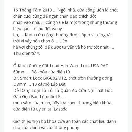
16 Tháng Tám 2018 … Ngôi nhà, cửa cổng luôn là chốt
chặn cuối cùng để ngăn chặn đạo chích đột
nhập vào nhà. … cổng Yale là một trong những thương
hiệu quốc tế lâu đời và uy
tín, … Khóa cửa cổng thường được lắp ở vị trí ngoài
trời vì vậy nên chọn ổ … Liên
hệ với chúng tôi để được tư vấn và hỗ trợ tốt nhất. …
Thư điện tử *.
Ổ Khóa Chống Cắt Lead HardWare Lock USA PAT
60mm … Bộ khóa cửa điện từ
BK Smart Lock BK-C02M12, chốt tròn thường đóng
D8mm … 10 cái/bộ Lắp Đặt
Dễ Dàng Loại Tủ Tủ Tủ Quần Áo Cửa Nội Thất Góc
Gấp Gọn Bản Lề-quốc tế ….
mua sắm của mình, hãy lựa chọn thương hiệu khóa
cửa điện tử uy tín tại Lazada.
Giới thiệu trọn bộ khóa cửa an toàn các chất liệu dành
cho cửa chính và cửa thông phòng