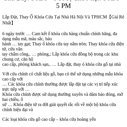
5 PM
Lắp Đặt, Thay Ổ Khóa Cửa Tại Nhà Hà Nội Và TPHCM【Giá Rẻ
Nhất】
6 ngày trước … Cam kết ổ khóa cửa hàng chuẩn chính hãng, đa
dạng mẫu mã, màu sắc, bảo
hành … tay gạt; Thay ổ khóa cửa tay nắm tròn; Thay khóa cửa điện
tử, cửa vân
tay chấm công,. … phòng,; Lắp khóa cửa đồng bộ trong các khu
chung cư, căn hộ
cao cấp, phòng khách sạn,. … Lắp đặt, thay ỏ khóa cửa gỗ tại nhà
Với cửa chính có chất liệu gỗ, bạn có thể sử dụng những mẫu khóa
cao cấp với
… Các khóa cửa chính thường được lắp đặt tại các vị trí tiếp xúc
trực tiếp với …
Khóa cửa chính được sử dụng thường xuyên và đảm bảo đóng, mở
hai chiều, ổ
sử … Khóa điện tử ra đời giải quyết rắc rối về một bộ khóa cửa
chính hiện đại và
Các loại khóa cửa gỗ cao cấp – khóa cửa hoàng yến