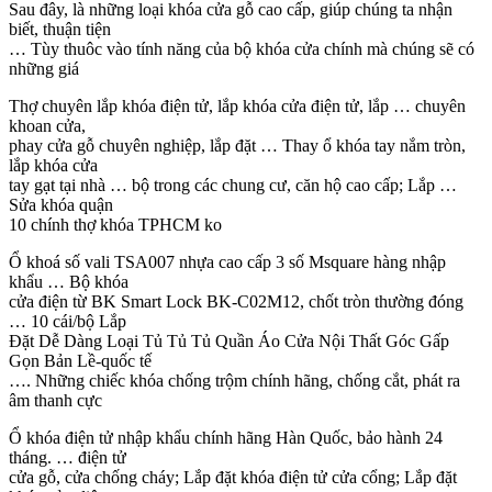
Sau đây, là những loại khóa cửa gỗ cao cấp, giúp chúng ta nhận
biết, thuận tiện
… Tùy thuôc vào tính năng của bộ khóa cửa chính mà chúng sẽ có
những giá
Thợ chuyên lắp khóa điện tử, lắp khóa cửa điện tử, lắp … chuyên
khoan cửa,
phay cửa gỗ chuyên nghiệp, lắp đặt … Thay ổ khóa tay nắm tròn,
lắp khóa cửa
tay gạt tại nhà … bộ trong các chung cư, căn hộ cao cấp; Lắp …
Sửa khóa quận
10 chính thợ khóa TPHCM ko
Ổ khoá số vali TSA007 nhựa cao cấp 3 số Msquare hàng nhập
khẩu … Bộ khóa
cửa điện từ BK Smart Lock BK-C02M12, chốt tròn thường đóng
… 10 cái/bộ Lắp
Đặt Dễ Dàng Loại Tủ Tủ Tủ Quần Áo Cửa Nội Thất Góc Gấp
Gọn Bản Lề-quốc tế
…. Những chiếc khóa chống trộm chính hãng, chống cắt, phát ra
âm thanh cực
Ổ khóa điện tử nhập khẩu chính hãng Hàn Quốc, bảo hành 24
tháng. … điện tử
cửa gỗ, cửa chống cháy; Lắp đặt khóa điện tử cửa cổng; Lắp đặt