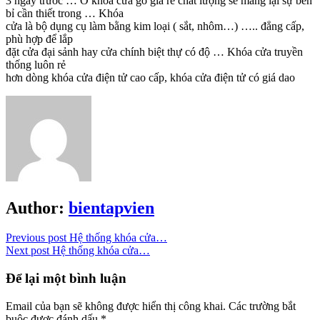
3 ngày trước … Ổ khóa cửa gỗ giá rẻ chất lượng sẽ mang lại sự bền
bỉ cần thiết trong … Khóa
cửa là bộ dụng cụ làm bằng kim loại ( sắt, nhôm…) ….. đẳng cấp,
phù hợp để lắp
đặt cửa đại sảnh hay cửa chính biệt thự có độ … Khóa cửa truyền
thống luôn rẻ
hơn dòng khóa cửa điện tử cao cấp, khóa cửa điện tử có giá dao
Author:
bientapvien
Previous post
Hệ thống khóa cửa…
Next post
Hệ thống khóa cửa…
Để lại một bình luận
Email của bạn sẽ không được hiển thị công khai.
Các trường bắt
buộc được đánh dấu
*