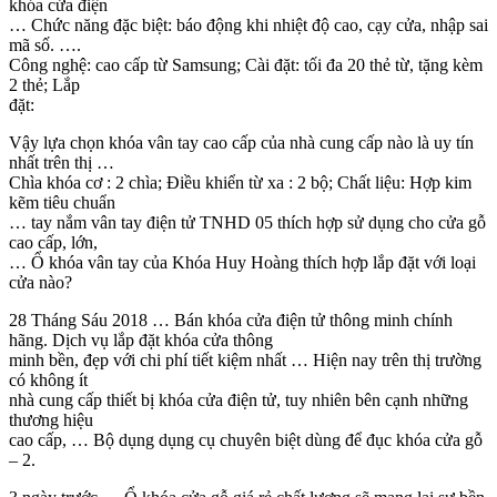
khóa cửa điện
… Chức năng đặc biệt: báo động khi nhiệt độ cao, cạy cửa, nhập sai
mã số. ….
Công nghệ: cao cấp từ Samsung; Cài đặt: tối đa 20 thẻ từ, tặng kèm
2 thẻ; Lắp
đặt:
Vậy lựa chọn khóa vân tay cao cấp của nhà cung cấp nào là uy tín
nhất trên thị …
Chìa khóa cơ : 2 chìa; Điều khiển từ xa : 2 bộ; Chất liệu: Hợp kim
kẽm tiêu chuẩn
… tay nắm vân tay điện tử TNHD 05 thích hợp sử dụng cho cửa gỗ
cao cấp, lớn,
… Ổ khóa vân tay của Khóa Huy Hoàng thích hợp lắp đặt với loại
cửa nào?
28 Tháng Sáu 2018 … Bán khóa cửa điện tử thông minh chính
hãng. Dịch vụ lắp đặt khóa cửa thông
minh bền, đẹp với chi phí tiết kiệm nhất … Hiện nay trên thị trường
có không ít
nhà cung cấp thiết bị khóa cửa điện tử, tuy nhiên bên cạnh những
thương hiệu
cao cấp, … Bộ dụng dụng cụ chuyên biệt dùng để đục khóa cửa gỗ
– 2.