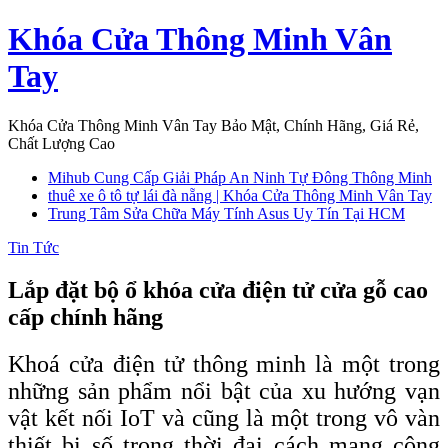
Skip
Khóa Cửa Thông Minh Vân
to
content
Tay
Khóa Cửa Thông Minh Vân Tay Bảo Mật, Chính Hãng, Giá Rẻ,
Chất Lượng Cao
Mihub Cung Cấp Giải Pháp An Ninh Tự Đông Thông Minh
thuê xe ô tô tự lái đà nẵng | Khóa Cửa Thông Minh Vân Tay
Trung Tâm Sửa Chữa Máy Tính Asus Uy Tín Tại HCM
Tin Tức
Lắp đặt bộ ổ khóa cửa điện tử cửa gỗ cao
cấp chính hãng
Khoá cửa điện tử thông minh là một trong
những sản phẩm nổi bật của xu hướng vạn
vật kết nối IoT và cũng là một trong vô vàn
thiết bị số trong thời đại cách mạng công