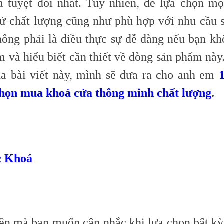
à tuyệt đối nhất. Tuy nhiên, để lựa chọn m
tử chất lượng cũng như phù hợp với nhu cầu 
hông phải là điều thực sự dễ dàng nếu bạn kh
m và hiểu biết cần thiết về dòng sản phẩm này
ua bài viết này, mình sẽ đưa ra cho anh em
chọn mua khoá cửa thông minh chất lượng
.
c Khoá
iên mà bạn muốn cân nhắc khi lựa chọn bất kỳ