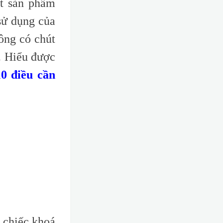
ột sản phẩm
sử dụng của
ông có chút
. Hiểu được
10 điều cần
 chiếc khoá