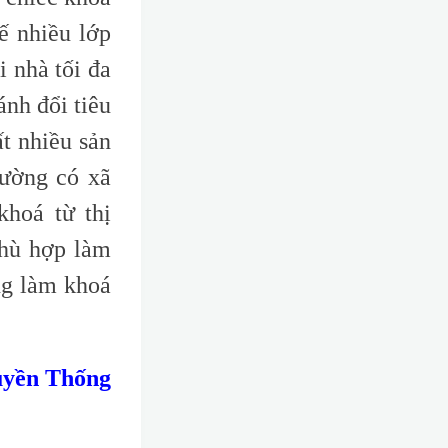
kế nhiều lớp
i nhà tối đa
nh đổi tiêu
ất nhiều sản
rường có xã
khoá từ thị
phù hợp làm
ng làm khoá
uyền Thống