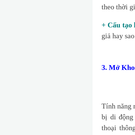
theo thời g
+ Cấu tạo 
giả hay sao
3. Mở Kho
Tính năng m
bị di động
thoại thôn