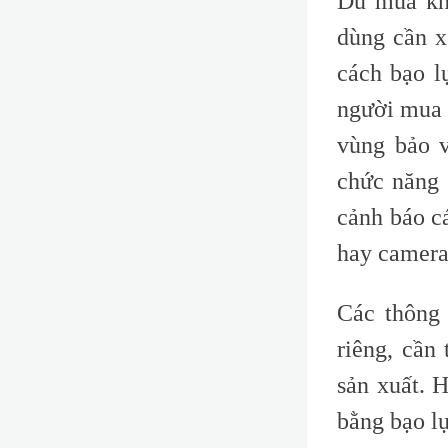
Dù mua kh
dùng cần x
cách bạo l
người mua 
vùng bảo v
chức năng 
cảnh báo c
hay camera
Các thông 
riêng, cần
sản xuất. 
bằng bạo lự