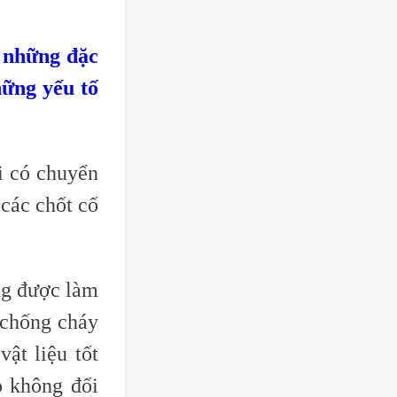
 những đặc
hững yếu tố
i có chuyển
 các chốt cố
ng được làm
 chống cháy
ật liệu tốt
p không đổi