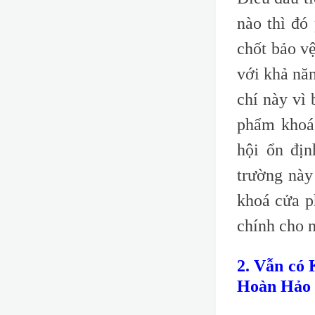
nào thì đó 
chốt bảo vệ
với khả nă
chí này vì 
phẩm khoá 
hội ổn địn
trường này
khoá cửa p
chính cho n
2. Vẫn có
Hoàn Hảo