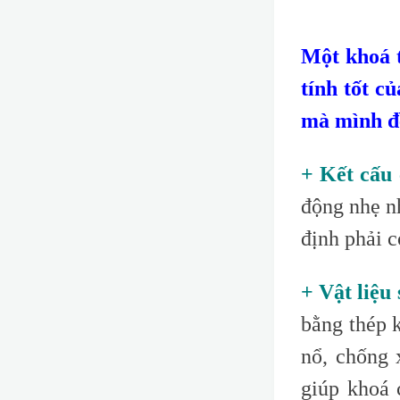
Một khoá 
tính tốt c
mà mình đề
+ Kết cấu 
động nhẹ nh
định phải c
+ Vật liệu
bằng thép 
nổ, chống 
giúp khoá 