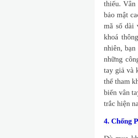
thiếu. Vân
bảo mật ca
mã số dài 
khoá thông
nhiên, bạn
những công
tay giả và 
thể tham k
biến vân ta
trắc hiện n
4. Chống 