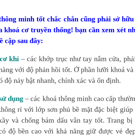
thông minh tốt chắc chắn cũng phải sở hữu
ủa khoá cơ truyền thống! bạn cần xem xét n
 cập sau đây:
cơ khí
– các khớp trục như tay nắm cửa, phả
àng với độ phản hồi tốt. Ở phần lưỡi khoá và
ó độ nảy bật nhanh, chính xác và ổn định.
 sử dụng
– các khoá thông minh cao cấp thườ
không rỉ với lớp sơn phủ bề mặt đặc biệt giúp
xầy và chống bám dấu vân tay tốt. Trang bị v
có độ bền cao với khả năng giữ được vẻ đẹ