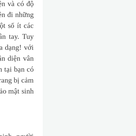
ện và có độ
ên đi những
t số ít các
ân tay. Tuy
a dạng! với
ận diện vân
n tại bạn có
rang bị cảm
bảo mật sinh