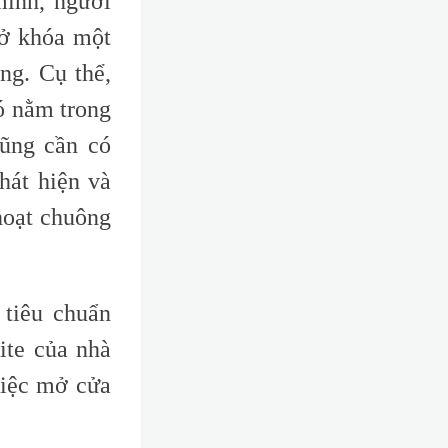
inh, người
mở khóa một
ng. Cụ thể,
ó nằm trong
cũng cần có
hát hiện và
hoạt chuông
 tiêu chuẩn
ite của nhà
việc mở cửa