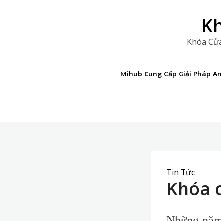
Skip
to
Kh
content
Khóa Cửa
Mihub Cung Cấp Giải Pháp A
Tin Tức
Khóa 
Những năm 