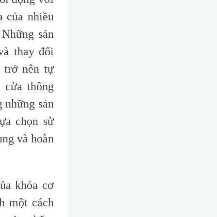
a của nhiều
… Những sản
và thay đổi
 trở nên tự
 cửa thông
g những sản
lựa chọn sử
ụng và hoàn
của khóa cơ
nh một cách