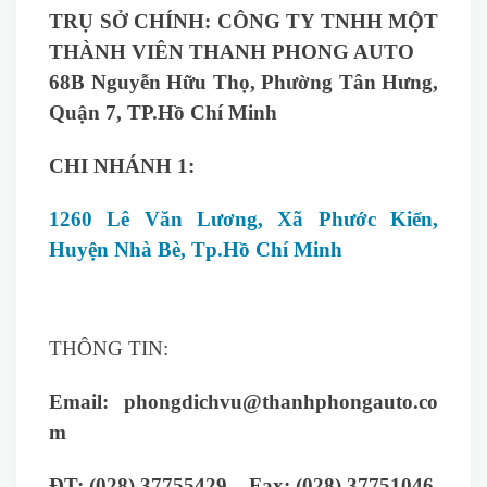
TRỤ SỞ CHÍNH:
CÔNG TY TNHH MỘT
THÀNH VIÊN THANH PHONG AUTO
68B Nguyễn Hữu Thọ, Phường Tân Hưng,
Quận 7, TP.Hồ Chí Minh
CHI NHÁNH 1:
1260 Lê Văn Lương, Xã Phước Kiển,
Huyện Nhà Bè, Tp.Hồ Chí Minh
THÔNG TIN:
Email:
phongdichvu@thanhphongauto.co
m
ĐT:
(028) 37755429 – Fax: (028) 37751046