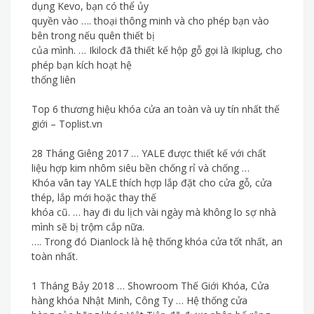
dụng Kevo, bạn có thể ủy
quyền vào …. thoại thông minh và cho phép bạn vào
bên trong nếu quên thiết bị
của mình. … Ikilock đã thiết kế hộp gỗ gọi là Ikiplug, cho
phép bạn kích hoạt hệ
thống liên
Top 6 thương hiệu khóa cửa an toàn và uy tín nhất thế
giới – Toplist.vn
28 Tháng Giêng 2017 … YALE được thiết kế với chất
liệu hợp kim nhôm siêu bền chống rỉ và chống …
Khóa vân tay YALE thích hợp lắp đặt cho cửa gỗ, cửa
thép, lắp mới hoặc thay thế
khóa cũ. … hay đi du lịch vài ngày mà không lo sợ nhà
mình sẽ bị trộm cắp nữa.
…. Trong đó Dianlock là hệ thống khóa cửa tốt nhất, an
toàn nhất.
1 Tháng Bảy 2018 … Showroom Thế Giới Khóa, Cửa
hàng khóa Nhật Minh, Công Ty … Hệ thống cửa