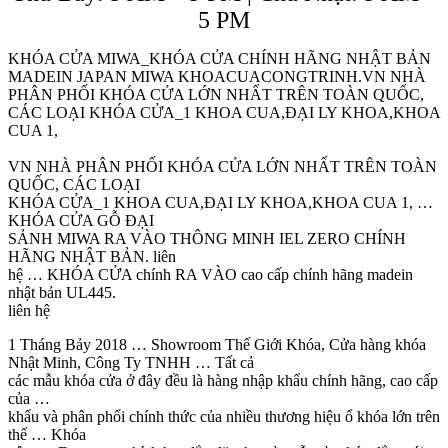
5 PM
KHÓA CỬA MIWA_KHÓA CỬA CHÍNH HÃNG NHẬT BẢN
MADEIN JAPAN MIWA KHOACUACONGTRINH.VN NHÀ
PHÂN PHỐI KHÓA CỬA LỚN NHẤT TRÊN TOÀN QUỐC,
CÁC LOẠI KHÓA CỬA_1 KHOA CUA,ĐẠI LY KHOA,KHOA
CUA 1,
VN NHÀ PHÂN PHỐI KHÓA CỬA LỚN NHẤT TRÊN TOÀN
QUỐC, CÁC LOẠI
KHÓA CỬA_1 KHOA CUA,ĐẠI LY KHOA,KHOA CUA 1, …
KHÓA CỬA GỖ ĐẠI
SẢNH MIWA RA VÀO THÔNG MINH IEL ZERO CHÍNH
HÃNG NHẬT BẢN. liên
hệ … KHÓA CỬA chính RA VÀO cao cấp chính hãng madein
nhật bản UL445.
liên hệ
1 Tháng Bảy 2018 … Showroom Thế Giới Khóa, Cửa hàng khóa
Nhật Minh, Công Ty TNHH … Tất cả
các mẫu khóa cửa ở đây đều là hàng nhập khẩu chính hãng, cao cấp
của …
khẩu và phân phối chính thức của nhiều thương hiệu ổ khóa lớn trên
thế … Khóa