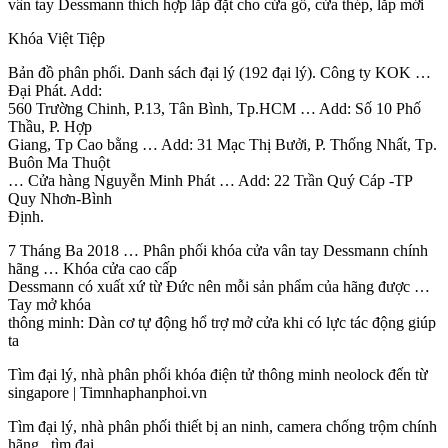
vân tay Dessmann thích hợp lắp đặt cho cửa gỗ, cửa thép, lắp mới
Khóa Việt Tiệp
Bản đồ phân phối. Danh sách đại lý (192 đại lý). Công ty KOK …
Đại Phát. Add:
560 Trường Chinh, P.13, Tân Bình, Tp.HCM … Add: Số 10 Phố
Thầu, P. Hợp
Giang, Tp Cao bằng … Add: 31 Mạc Thị Bưởi, P. Thống Nhất, Tp.
Buôn Ma Thuột
… Cửa hàng Nguyễn Minh Phát … Add: 22 Trần Quý Cáp -TP
Quy Nhơn-Bình
Định.
7 Tháng Ba 2018 … Phân phối khóa cửa vân tay Dessmann chính
hãng … Khóa cửa cao cấp
Dessmann có xuất xứ từ Đức nên mỗi sản phẩm của hãng được …
Tay mở khóa
thông minh: Dàn cơ tự động hổ trợ mở cửa khi có lực tác động giúp
ta
Tìm đại lý, nhà phân phối khóa điện tử thông minh neolock đến từ
singapore | Timnhaphanphoi.vn
Tìm đại lý, nhà phân phối thiết bị an ninh, camera chống trộm chính
hãng , tìm đại