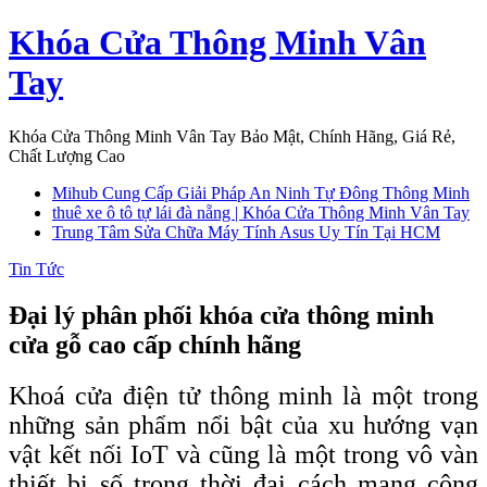
Skip
Khóa Cửa Thông Minh Vân
to
content
Tay
Khóa Cửa Thông Minh Vân Tay Bảo Mật, Chính Hãng, Giá Rẻ,
Chất Lượng Cao
Mihub Cung Cấp Giải Pháp An Ninh Tự Đông Thông Minh
thuê xe ô tô tự lái đà nẵng | Khóa Cửa Thông Minh Vân Tay
Trung Tâm Sửa Chữa Máy Tính Asus Uy Tín Tại HCM
Tin Tức
Đại lý phân phối khóa cửa thông minh
cửa gỗ cao cấp chính hãng
Khoá cửa điện tử thông minh là một trong
những sản phẩm nổi bật của xu hướng vạn
vật kết nối IoT và cũng là một trong vô vàn
thiết bị số trong thời đại cách mạng công