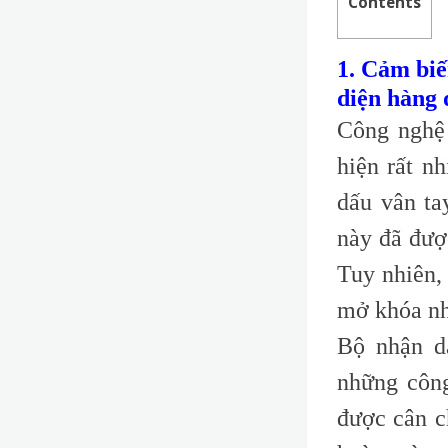
Contents
1. Cảm biế
diện hàng 
Công nghệ 
hiện rất n
dấu vân ta
này đã đượ
Tuy nhiên,
mở khóa nh
Bộ nhận d
những công
được cân c