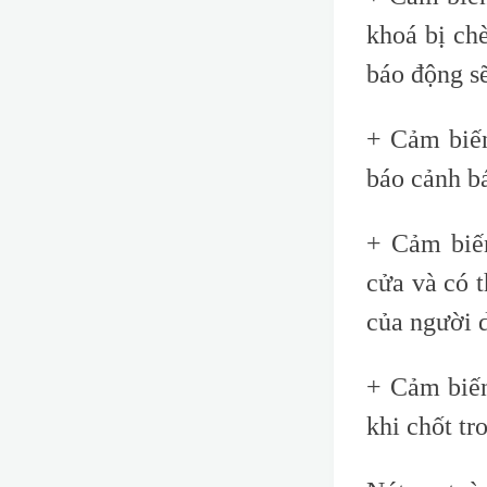
khoá bị chè
báo động sẽ
+ Cảm biến
báo cảnh bá
+ Cảm biến
cửa và có t
của người d
+
Cảm biến
khi chốt tr