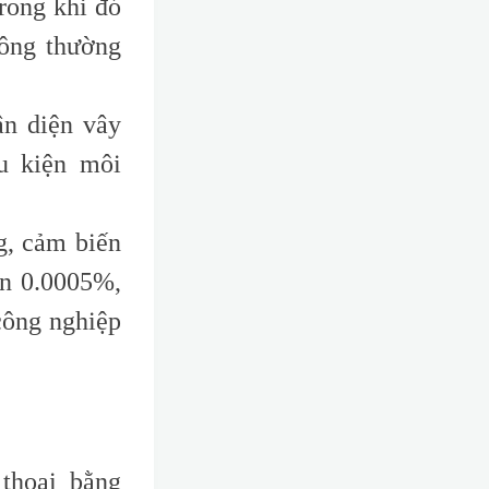
trong khi đó
hông thường
ận diện vây
u kiện môi
g, cảm biến
ơn 0.0005%,
công nghiệp
thoại bằng