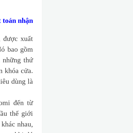
t toán nhận
, được xuất
 Nó bao gồm
ả những thứ
m khóa cửa.
iêu dùng là
omi đến từ
ầu thế giới
 khác nhau,