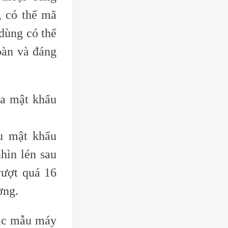
, có thể mã
 dùng có thể
oàn và đáng
ủa mật khẩu
u mật khẩu
hìn lén sau
vượt quá 16
ờng.
các mẫu máy