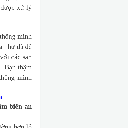
 được xử lý
 thông minh
xa như đã đề
 với các sản
i. Bạn thậm
 thông minh
n
ảm biến an
ường hợp lỗ