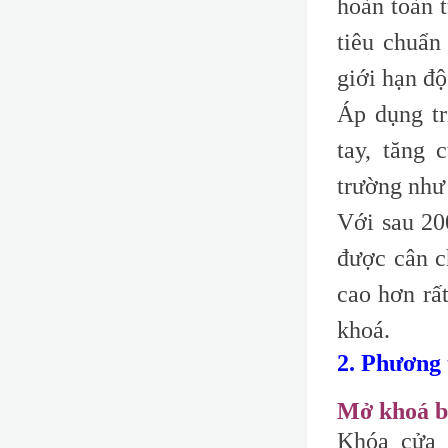
hoàn toàn t
tiêu chuẩn
giới hạn độ
Áp dụng tr
tay, tăng
trường như 
Với sau 20
được cân c
cao hơn rấ
khoá.
2. Phương
Mở khoá 
Khóa cửa 