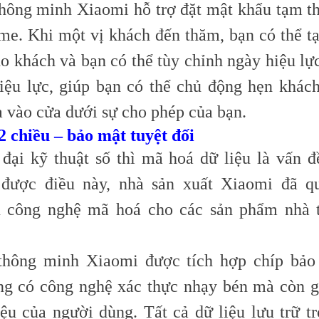
hông minh Xiaomi hỗ trợ đặt mật khẩu tạm th
e. Khi một vị khách đến thăm, bạn có thể t
ho khách và bạn có thể tùy chỉnh ngày hiệu lự
hiệu lực, giúp bạn có thể chủ động hẹn khác
a vào cửa dưới sự cho phép của bạn.
2 chiều – bảo mật tuyệt đối
 đại kỹ thuật số thì mã hoá dữ liệu là vấn đ
 được điều này, nhà sản xuất Xiaomi đã q
u công nghệ mã hoá cho các sản phẩm nhà 
thông minh Xiaomi được tích hợp chíp bả
g có công nghệ xác thực nhạy bén mà còn 
iệu của người dùng. Tất cả dữ liệu lưu trữ t