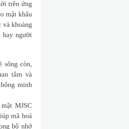
ời trên ứng
ạo mật khẩu
c và khoảng
h hay người
ề sống còn,
uan tâm và
thông minh
o mật MJSC
giúp mã hoá
rong bộ nhớ