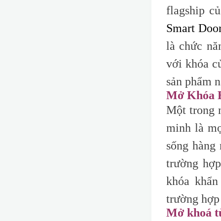
flagship c
Smart Doo
là chức nă
với khóa c
sản phẩm nà
Mở Khóa B
Một trong
minh là mọ
sống hàng 
trường hợp
khóa khẩn
trường hợp
Mở khoá t