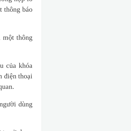
ột thông báo
i một thông
au của khóa
n điện thoại
quan.
 người dùng