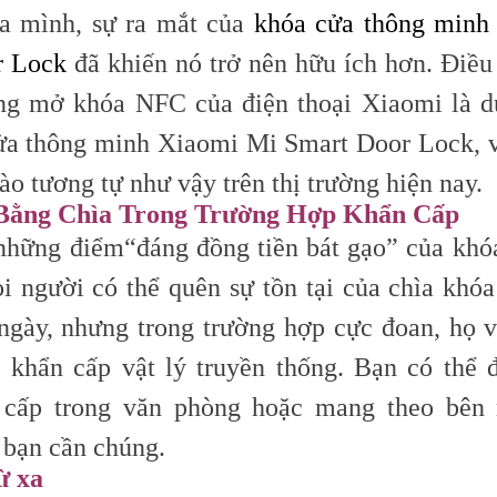
ủa mình, sự ra mắt của
khóa cửa thông minh
r Lock
đã khiến nó trở nên hữu ích hơn. Điều
ng mở khóa NFC của điện thoại Xiaomi là d
ửa thông minh Xiaomi Mi Smart Door Lock, 
o tương tự như vậy trên thị trường hiện nay.
ằng Chìa Trong Trường Hợp Khẩn Cấp
 những điểm
“đáng
đồng tiền bát gạo” của khó
i người có thể quên sự tồn tại của chìa khóa
ngày, nhưng trong trường hợp cực đoan, họ 
 khẩn cấp vật lý truyền thống. Bạn có thể đ
 cấp trong văn phòng hoặc mang theo bên 
 bạn cần chúng.
ừ xa