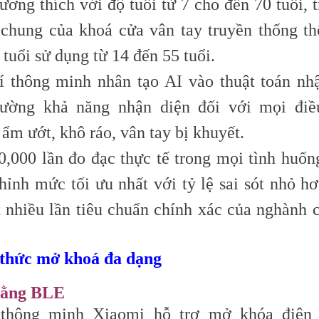
ương thích với độ tuổi từ 7 cho đến 70 tuổi, 
 chung của khoá cửa vân tay truyền thống t
 tuổi sử dụng từ 14 đến 55 tuổi.
í thông minh nhân tạo AI vào thuật toán nh
 cường khả năng nhận diện đối với mọi điề
ẩm ướt, khô ráo, vân tay bị khuyết.
0,000 lần đo đạc thực tế trong mọi tình huốn
hỉnh mức tối ưu nhất với tỷ lệ sai sót nhỏ h
t nhiều lần tiêu chuẩn chính xác của nghành 
 thức mở khoá đa dạng
bằng BLE
thông minh Xiaomi hỗ trợ mở khóa điện 