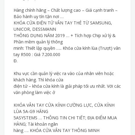
Hàng chính hãng – Chất lượng cao – Giá cạnh tranh –
Bảo hành uy tín tận nơi …
KHÓA CỬA ĐIỆN TỬ VÂN TAY THẺ TỪ SAMSUNG,
UNICOR, DESSMANN
THÔNG DỤNG NĂM 2019 … + Tích hợp Chip xử lý &
Phần mềm quản lý thông
minh: Thiết lập quyền ….. Khóa cửa kính lùa (Trượt) vân
tay R500 : Giá 7.200.000
Đ.
Khu vực cần quản lý việc ra vào của nhân viên hoặc
khách hàng. Thì khóa cửa
điện tử – khóa cửa kính là giải pháp tối ưu nhất. Với các
văn phòng làm việc ở
KHÓA VÂN TAY CỬA KÍNH CƯỜNG LỰC, CỬA KÍNH
LÙA 5A-G9 HÃNG
5ASYSTEMS … THÔNG TIN CHI TIẾT; ĐỊA ĐIỂM MUA
HÀNG; Tài khoản ngân
hàng …. KHÓA CỬA VÂN TAY THÔNG MINH