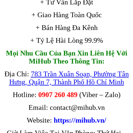
+ Tư Vấn Lắp Đặt
+ Giao Hàng Toàn Quốc
+ Bán Hàng Đa Kênh
+ Tỷ Lệ Hài Lòng 99.9%
Mọi Nhu Cầu Của Bạn Xin Liên Hệ Với
MiHub Theo Thông Tin:
Địa Chỉ:
783 Trần Xuân Soạn, Phường Tân
Hưng, Quận 7, Thành Phố Hồ Chí Minh
Hotline:
0907 260 489
(Viber – Zalo)
Email: contact@mihub.vn
Website:
https://mihub.vn/
Giờ Làm Việc Tại Văn Phòng: Thứ Hai –