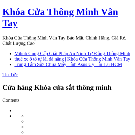
Skip
Khóa Cửa Thông Minh Vân
to
content
Tay
Khóa Cửa Thông Minh Vân Tay Bảo Mật, Chính Hãng, Giá Rẻ,
Chất Lượng Cao
Mihub Cung Cấp Giải Pháp An Ninh Tự Đông Thông Minh
thuê xe ô tô tự lái đà nẵng | Khóa Cửa Thông Minh Vân Tay
Trung Tâm Sửa Chữa Máy Tính Asus Uy Tín Tại HCM
Tin Tức
Cửa hàng Khóa cửa sắt thông minh
Contents