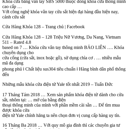
Khóa cửa bằng vân tay SBS 5000 thuộc dòng khóa cửa thông minh
cao cấp …
Với công nghệ khóa vân tay cửa sắt hiện đại hàng đầu hiện nay,
cánh cửa sắt
Cửa Hàng Khóa 128 – Trang chủ | Facebook
Cửa Hàng Khóa 128 – 128 Triệu Nữ Vương, Da Nang, Vietnam
511 – Rated 4.8
based on 7 … Khóa cửa vân tay thông minh BẢO LIÊN …. Khóa
chuyên dụng cho
cửa cổng (cửa sắt, inox hoặc gỗ), sử dụng chìa cơ . … nhiều mẫu
mã đa dạng
phong phú ℹ️ Chất liệu sus304 tiêu chuẩn ℹ️ Hàng bình dân phổ thông
đến
Những mẫu khóa cửa điện tử Yale tốt nhất 2019 – Tuấn Đức
17 Tháng Tám 2018 … Xem sản phẩm khóa điện tử dành cho cửa
sắt, nhôm tại: … mở của bằng điện
thoại thông minh của mình với phần mềm cài sẵn … Để tìm mua
được khóa cửa
điện tử Yale chính hãng ta nên chọn đơn vị cung cấp hàng uy tín.
16 Tháng Ba 2018 … Với quy mô gia đình thì các chuyên gia tư