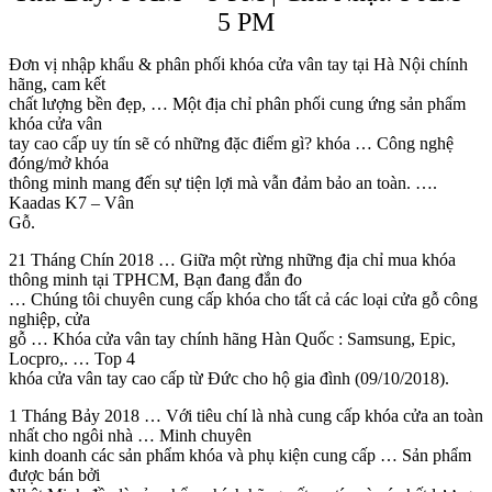
5 PM
Đơn vị nhập khẩu & phân phối khóa cửa vân tay tại Hà Nội chính
hãng, cam kết
chất lượng bền đẹp, … Một địa chỉ phân phối cung ứng sản phẩm
khóa cửa vân
tay cao cấp uy tín sẽ có những đặc điểm gì? khóa … Công nghệ
đóng/mở khóa
thông minh mang đến sự tiện lợi mà vẫn đảm bảo an toàn. ….
Kaadas K7 – Vân
Gỗ.
21 Tháng Chín 2018 … Giữa một rừng những địa chỉ mua khóa
thông minh tại TPHCM, Bạn đang đắn đo
… Chúng tôi chuyên cung cấp khóa cho tất cả các loại cửa gỗ công
nghiệp, cửa
gỗ … Khóa cửa vân tay chính hãng Hàn Quốc : Samsung, Epic,
Locpro,. … Top 4
khóa cửa vân tay cao cấp từ Đức cho hộ gia đình (09/10/2018).
1 Tháng Bảy 2018 … Với tiêu chí là nhà cung cấp khóa cửa an toàn
nhất cho ngôi nhà … Minh chuyên
kinh doanh các sản phẩm khóa và phụ kiện cung cấp … Sản phẩm
được bán bởi