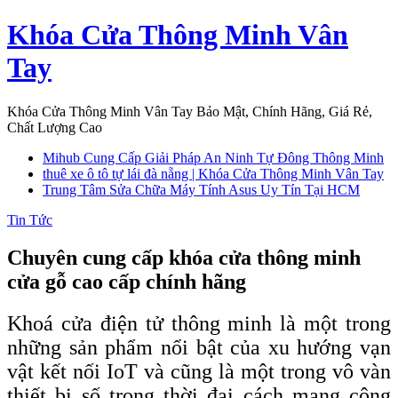
Skip
Khóa Cửa Thông Minh Vân
to
content
Tay
Khóa Cửa Thông Minh Vân Tay Bảo Mật, Chính Hãng, Giá Rẻ,
Chất Lượng Cao
Mihub Cung Cấp Giải Pháp An Ninh Tự Đông Thông Minh
thuê xe ô tô tự lái đà nẵng | Khóa Cửa Thông Minh Vân Tay
Trung Tâm Sửa Chữa Máy Tính Asus Uy Tín Tại HCM
Tin Tức
Chuyên cung cấp khóa cửa thông minh
cửa gỗ cao cấp chính hãng
Khoá cửa điện tử thông minh là một trong
những sản phẩm nổi bật của xu hướng vạn
vật kết nối IoT và cũng là một trong vô vàn
thiết bị số trong thời đại cách mạng công