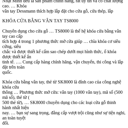
Nhật Minh đều là sản phẩm chính hãng, rất uy tín và có chất lượng
cao. … Khóa
vân tay Dessmann thích hợp lắp đặt cho cửa gỗ, cửa thép, lắp
KHÓA CỬA BẰNG VÂN TAY TS8000
Chuyên dụng cho cửa gỗ … TS8000 là thế hệ khóa cửa bằng vân
tay cao cấp
tích hợp 4 trong 1 phương thức mở cửa giúp … chìa khóa cơ siêu
cứng, siêu
chắc và được thiết kế cấm sao chép dưới mọi hình thức, ổ khóa
được thiết kế ẩn
tinh tế. …. Cung cấp hàng chính hãng, vận chuyển, thi công và lắp
đặt trên toàn
quốc.
Khóa cửa bằng vân tay, thẻ từ SK8000 là đỉnh cao của công nghệ
khóa cửa
thông … Phương thức mở cửa: vân tay (1000 vân tay), mã số (500
mã số), thẻ từ (
500 thẻ từ), … SK8000 chuyên dụng cho các loại cửa gỗ thinh
hành nhất hiện
nay. … bạn sự sang trọng, đẳng cấp vượt trội cũng như sự tiện nghi,
an toàn tuyệt
đối.