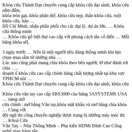
Khóa cửa Thành Đạt chuyên cung cấp khóa cửa đại sảnh, khóa cửa
nắm đấm,
khóa tròn gạt, khóa phân thể, khóa cửa nẹp, thân khóa cửa, ruột
khóa cửa, bản …
Hồ Chí Minh, nhận phân phối cho các đại lý, dự án lớn. … Khóa
cửa thông minh
… Khóa cửa gỗ biệt thự cao cấp với phong cách tân cổ điển … Mỗi
hãng khóa sẽ[.
3 ngày trước … Nên là một người tiêu dùng thông minh khi lựa
chọn mua sắm từ những nhà …
Lúc nào cũng phải mang chìa khóa theo bên người, lỡ như đánh rơi
chìa …..
doanh ổ khóa cửa cao cấp chính hãng chất lượng nhất tại khu vực
TPHCM nói …
Khóa cửa Thành Đạt chuyên cung cấp khóa cửa đại sảnh, khóa cửa
Khóa cửa vân tay cao cấp SBS3000 của hãng 5ASYSTEMS USA
… năng mở
cửa chính : mở bằng Vân tay,khóa mật khẩu và mở bằng chìa khóa
… Cùng với
đội ngũ thi công chuyên nghiệp được trang bị những máy móc thi
… Khoá Cửa
Vân Tay – Nhà Thông Minh – Phụ kiên HDMi Đỉnh Cao Công
nghệ giao hàng tận