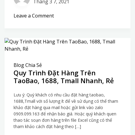
Tháng 3 7, 2021
on
Leave a Comment
Top
4
Điều
Cần
Biết
Về
Blog Chia Sẻ
Chung
Quy Trình Đặt Hàng Trên
Cư
TaoBao, 1688, Tmall Nhanh, Rẻ
Thông
Minh
Lưu ý: Quý khách có nhu cầu đặt hàng taobao,
1688,Tmall với số lượng ít để về sử dụng có thể tham
khảo đặt hàng qua mail hoặc gửi link vào zalo
0909.099.163 để nhận báo giá. Hoặc quý khách quen
thao tác soạn đơn hàng trên file Excel cũng có thể
tham khảo cách đặt hàng theo […]