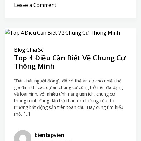
on
Leave a Comment
Chuyên
dịch
thuật
tiếng
Ý
Blog Chia Sẻ
chuẩn,
Top 4 Điều Cần Biết Về Chung Cư
giá
Thông Minh
rẻ,
uy
tín
“Đất chật người đông”, để có thể an cư cho nhiều hộ
gia đình thì các dự án chung cư cũng trở nên đa dạng
về loại hình. Với nhiều tính năng tiện ích, chung cư
thông mình đang dần trở thành xu hướng của thị
trường bất động sản trên toàn cầu. Hãy cùng tìm hiểu
một […]
bientapvien