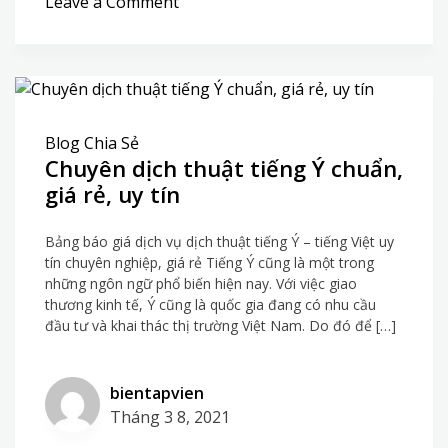
on
Leave a Comment
Kinh
Nghiệm
Giải
Bài
Oracle
Blog Chia Sẻ
Chính
Chuyên dịch thuật tiếng Ý chuẩn,
Xác
giá rẻ, uy tín
Bảng báo giá dịch vụ dịch thuật tiếng Ý – tiếng Việt uy
tín chuyên nghiệp, giá rẻ Tiếng Ý cũng là một trong
những ngôn ngữ phổ biến hiện nay. Với việc giao
thương kinh tế, Ý cũng là quốc gia đang có nhu cầu
đầu tư và khai thác thị trường Việt Nam. Do đó để […]
bientapvien
Tháng 3 8, 2021