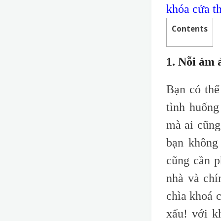
khóa cửa t
Contents
1. Nỗi ám 
Bạn có thể
tình huống
mà ai cũng
bạn không
cũng cần p
nhà và chí
chìa khoá c
xấu! với k