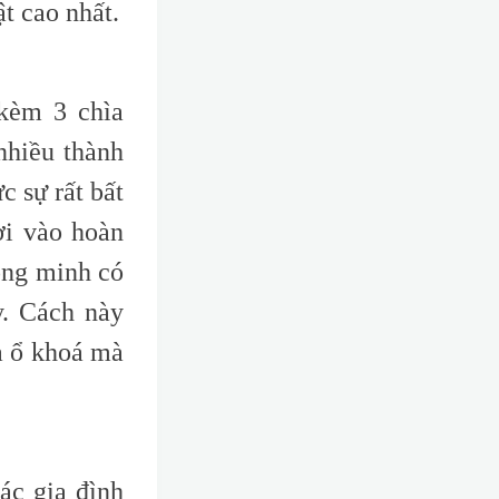
t cao nhất
.
kèm 3 chìa
nhiều thành
c sự rất bất
ơi vào hoàn
ông minh có
y. Cách này
a ổ khoá mà
ác gia đình