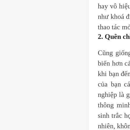
hay vô hiệ
như khoá đi
thao tác m
2. Quên ch
Cũng giống
biến hơn c
khi bạn đế
của bạn c
nghiệp là 
thông minh
sinh trắc h
nhiên, khôn