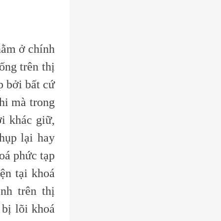
nằm ở chính
ống trên thị
p bởi bất cứ
hi mà trong
i khác giữ,
hụp lại hay
oá phức tạp
ện tại khoá
nh trên thị
bị lõi khoá