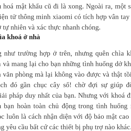
u hoá mật khẩu cũ đi là xong. Ngoài ra, một 
ện tử thông minh xiaomi có tích hợp vân tay r
ở tự nhiên và xác thực nhanh chóng.
ìa khoá ở nhà
 như trường hợp ở trên, nhưng quên chìa k
ả và mang lại cho bạn những tình huống dở kh
n văn phòng mà lại không vào được và thật tồi
ách đó gần chục cây số! chờ đợi sự giúp đ
giải pháp duy nhất của bạn. Nhưng với khoá đi
 bạn hoàn toàn chủ động trong tình huống 
ọc luôn là cách nhận diện với độ bảo mật cao
g yêu cầu bất cứ các thiết bị phụ trợ nào khác