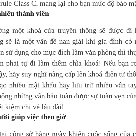
rrule
C
lass C, mang lại cho bạn
mức độ
bảo mậ
nhiều thành viên
ờng một khoá cửa truyền thống sẽ được đi 
g sẽ là một vấn đề nan giải khi gia đình có 
n sử dụng cho mục đích làm văn phòng thì thự
ạn phải tự đi làm thêm chìa khoá! Nếu bạn r
ậy, hãy suy nghĩ nâng cấp lên khoá điện tử th
tạo nhiều mật khẩu hay lưu trữ nhiều vân ta
hông những vẫn bảo toàn được sự toàn vẹn củ
ết kiệm chi về lâu dài!
ười giúp việc theo giờ
tại công sở hàng ngày khiến cuộc sống của c