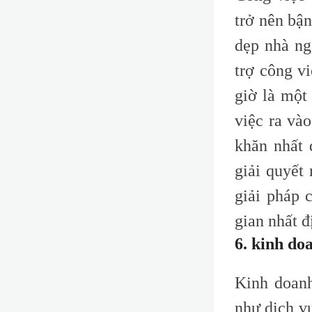
trở nên bậ
dẹp nhà ng
trợ công v
giờ là một
việc ra và
khăn nhất 
giải quyết
giải pháp 
gian nhất đ
6. kinh do
Kinh doanh
như dịch v