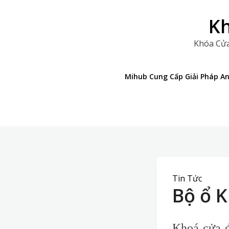
Skip
to
Kh
content
Khóa Cửa
Mihub Cung Cấp Giải Pháp A
Tin Tức
Bộ ổ K
Khoá cửa đ