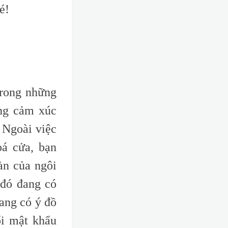
é!
trong những
ững cảm xúc
 Ngoài việc
á cửa, bạn
àn của ngôi
 đó đang có
đang có ý đồ
ổi mật khẩu