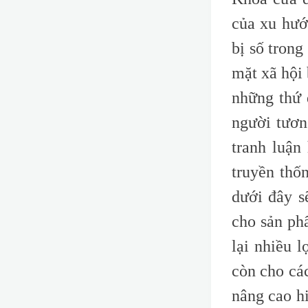
của xu hướ
bị số trong
mặt xã hội
những thứ 
người tươn
tranh luận
truyền thố
dưới đây s
cho sản ph
lại nhiều 
còn cho cá
nâng cao hi