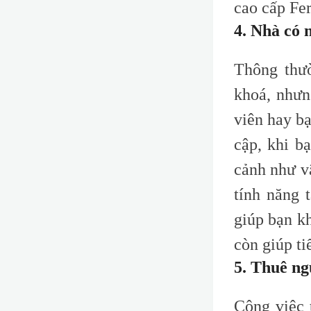
c
ao
c
ấp F
e
4. Nhà có 
Thông thư
khoá, nhưn
viên hay bạ
cập, khi b
cảnh như v
tính năng 
giúp bạn k
còn giúp ti
5. Thuê ng
Công việc 