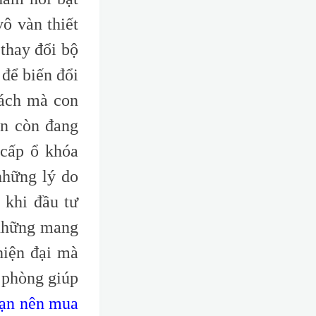
ô vàn thiết
 thay đổi bộ
để biến đổi
cách mà con
ạn còn đang
 cấp ổ khóa
những lý do
 khi đầu tư
 những mang
hiện đại mà
 phòng giúp
bạn nên mua