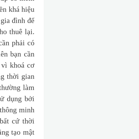
iền khá hiệu
gia đình để
o thuê lại.
cần phải có
iên bạn cần
 vì khoá cơ
ng thời gian
 thường làm
sử dụng bởi
 thông minh
bất cứ thời
ăng tạo mật