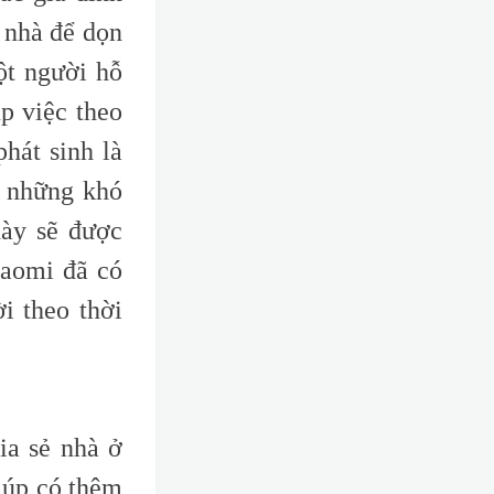
 nhà để dọn
ột người hỗ
p việc theo
hát sinh là
a những khó
này sẽ được
iaomi đã có
i theo thời
ia sẻ nhà ở
iúp có thêm