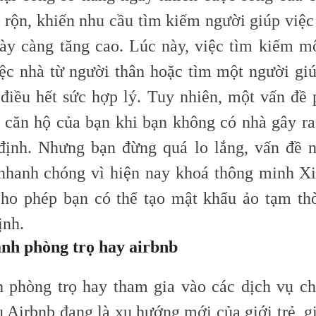
n rộn, khiến nhu cầu tìm kiếm người giúp việc
ày càng tăng cao. Lúc này, việc tìm kiếm m
iệc nhà từ người thân hoặc tìm một người giú
 điều hết sức hợp lý. Tuy nhiên, một vấn đề p
o căn hộ của bạn khi bạn không có nhà gây r
định. Nhưng bạn đừng quá lo lắng, vấn đề 
 nhanh chóng vì hiện nay khoá thông minh X
cho phép bạn có thể tạo mật khẩu ảo tạm thờ
ịnh.
anh phòng trọ hay airbnb
 phòng trọ hay tham gia vào các dịch vụ ch
ụ Airbnb đang là xu hướng mới của giới trẻ, g