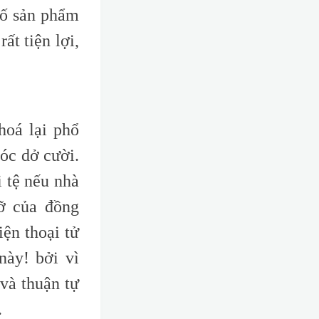
số sản phẩm
ất tiện lợi,
hoá lại phổ
óc dở cười.
 tệ nếu nhà
ỡ của đồng
ện thoại tử
này! bởi vì
 và thuận tự
.