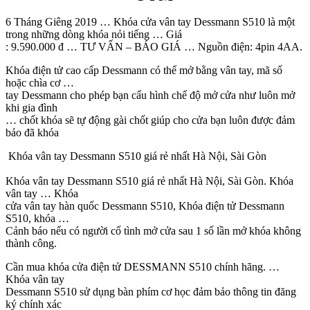
6 Tháng Giêng 2019 … Khóa cửa vân tay Dessmann S510 là một
trong những dòng khóa nỏi tiếng … Giá
: 9.590.000 đ … TƯ VẤN – BÁO GIÁ … Nguồn điện: 4pin 4AA.
Khóa điện tử cao cấp Dessmann có thể mở bằng vân tay, mã số
hoặc chìa cơ …
tay Dessmann cho phép bạn cấu hình chế độ mở cửa như luôn mở
khi gia đình
… chốt khóa sẽ tự động gài chốt giúp cho cửa bạn luôn được đảm
bảo đã khóa
Khóa vân tay Dessmann S510 giá rẻ nhất Hà Nội, Sài Gòn
Khóa vân tay Dessmann S510 giá rẻ nhất Hà Nội, Sài Gòn. Khóa
vân tay … Khóa
cửa vân tay hàn quốc Dessmann S510, Khóa điện tử Dessmann
S510, khóa …
Cảnh báo nếu có người cố tình mở cửa sau 1 số lần mở khóa không
thành công.
Cần mua khóa cửa điện tử DESSMANN S510 chính hãng. …
Khóa vân tay
Dessmann S510 sử dụng bàn phím cơ học đảm bảo thông tin đăng
ký chính xác