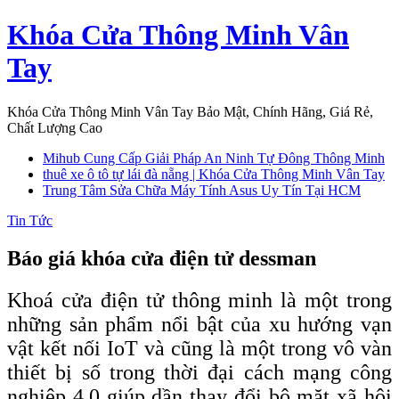
Skip
Khóa Cửa Thông Minh Vân
to
content
Tay
Khóa Cửa Thông Minh Vân Tay Bảo Mật, Chính Hãng, Giá Rẻ,
Chất Lượng Cao
Mihub Cung Cấp Giải Pháp An Ninh Tự Đông Thông Minh
thuê xe ô tô tự lái đà nẵng | Khóa Cửa Thông Minh Vân Tay
Trung Tâm Sửa Chữa Máy Tính Asus Uy Tín Tại HCM
Tin Tức
Báo giá khóa cửa điện tử dessman
Khoá cửa điện tử thông minh là một trong
những sản phẩm nổi bật của xu hướng vạn
vật kết nối IoT và cũng là một trong vô vàn
thiết bị số trong thời đại cách mạng công
nghiệp 4.0 giúp dần thay đổi bộ mặt xã hội