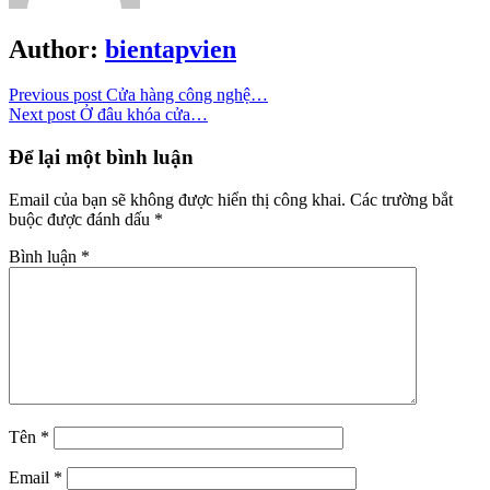
Author:
bientapvien
Previous post
Cửa hàng công nghệ…
Next post
Ở đâu khóa cửa…
Để lại một bình luận
Email của bạn sẽ không được hiển thị công khai.
Các trường bắt
buộc được đánh dấu
*
Bình luận
*
Tên
*
Email
*