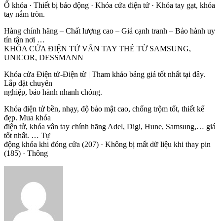
Ổ khóa · Thiết bị báo động · Khóa cửa điện tử · Khóa tay gạt, khóa
tay nắm tròn.
Hàng chính hãng – Chất lượng cao – Giá cạnh tranh – Bảo hành uy
tín tận nơi …
KHÓA CỬA ĐIỆN TỬ VÂN TAY THẺ TỪ SAMSUNG,
UNICOR, DESSMANN
Khóa cửa Điện tử-Điện từ | Tham khảo bảng giá tốt nhất tại đây.
Lắp đặt chuyên
nghiệp, bảo hành nhanh chóng.
Khóa điện tử bền, nhạy, độ bảo mật cao, chống trộm tốt, thiết kế
đẹp. Mua khóa
điện tử, khóa vân tay chính hãng Adel, Digi, Hune, Samsung,… giá
tốt nhất. … Tự
động khóa khi đóng cửa (207) · Không bị mất dữ liệu khi thay pin
(185) · Thông