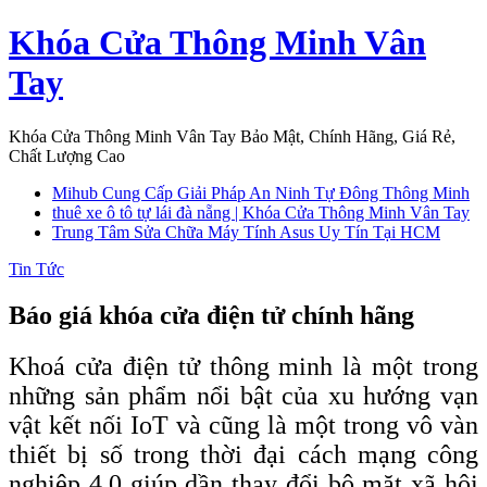
Skip
Khóa Cửa Thông Minh Vân
to
content
Tay
Khóa Cửa Thông Minh Vân Tay Bảo Mật, Chính Hãng, Giá Rẻ,
Chất Lượng Cao
Mihub Cung Cấp Giải Pháp An Ninh Tự Đông Thông Minh
thuê xe ô tô tự lái đà nẵng | Khóa Cửa Thông Minh Vân Tay
Trung Tâm Sửa Chữa Máy Tính Asus Uy Tín Tại HCM
Tin Tức
Báo giá khóa cửa điện tử chính hãng
Khoá cửa điện tử thông minh là một trong
những sản phẩm nổi bật của xu hướng vạn
vật kết nối IoT và cũng là một trong vô vàn
thiết bị số trong thời đại cách mạng công
nghiệp 4.0 giúp dần thay đổi bộ mặt xã hội