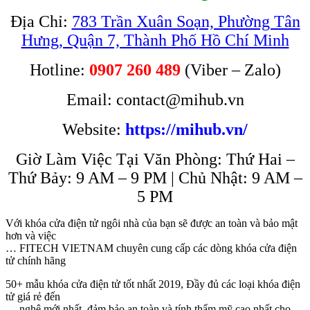
Địa Chỉ:
783 Trần Xuân Soạn, Phường Tân
Hưng, Quận 7, Thành Phố Hồ Chí Minh
Hotline:
0907 260 489
(Viber – Zalo)
Email: contact@mihub.vn
Website:
https://mihub.vn/
Giờ Làm Việc Tại Văn Phòng: Thứ Hai –
Thứ Bảy: 9 AM – 9 PM | Chủ Nhật: 9 AM –
5 PM
Với khóa cửa điện tử ngôi nhà của bạn sẽ được an toàn và bảo mật
hơn và việc
… FITECH VIETNAM chuyên cung cấp các dòng khóa cửa điện
tử chính hãng
50+ mẫu khóa cửa điện tử tốt nhất 2019, Đầy đủ các loại khóa điện
tử giá rẻ đến
… nghệ mới nhất, đảm bảo an toàn và tính thẩm mỹ cao nhất cho