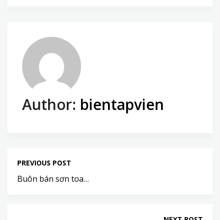
Author:
bientapvien
PREVIOUS POST
Buôn bán sơn toa…
NEXT POST