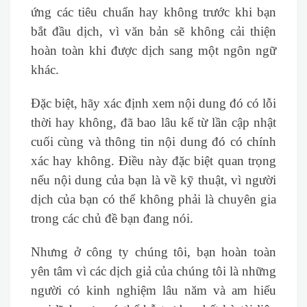
ứng các tiêu chuẩn hay không trước khi bạn
bắt đầu dịch, vì văn bản sẽ không cải thiện
hoàn toàn khi được dịch sang một ngôn ngữ
khác.
Đặc biệt, hãy xác định xem nội dung đó có lỗi
thời hay không, đã bao lâu kể từ lần cập nhật
cuối cùng và thông tin nội dung đó có chính
xác hay không. Điều này đặc biệt quan trọng
nếu nội dung của bạn là về kỹ thuật, vì người
dịch của bạn có thể không phải là chuyên gia
trong các chủ đề bạn đang nói.
Nhưng ở công ty chúng tôi, bạn hoàn toàn
yên tâm vì các dịch giả của chúng tôi là những
người có kinh nghiệm lâu năm và am hiểu