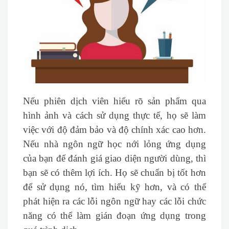
Nếu phiên dịch viên hiểu rõ sản phẩm qua
hình ảnh và cách sử dụng thực tế, họ sẽ làm
việc với độ đảm bảo và độ chính xác cao hơn.
Nếu nhà ngôn ngữ học nới lỏng ứng dụng
của bạn để đánh giá giao diện người dùng, thì
bạn sẽ có thêm lợi ích. Họ sẽ chuẩn bị tốt hơn
để sử dụng nó, tìm hiểu kỹ hơn, và có thể
phát hiện ra các lỗi ngôn ngữ hay các lỗi chức
năng có thể làm gián đoạn ứng dụng trong