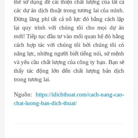
thể sử dụng để cải thiện chất lượng của tất cả
các dự án dịch thuật trong tương lai của mình.
Đừng lãng phí tất cả nỗ lực đó bằng cách lặp
lại quy trình với chúng tôi cho mọi dự án
mới! Tiếp tục đầu tư vào mối quan hệ đó bằng
cách hợp tác với chúng tôi bởi chúng tôi có
năng lực, những người biết tiếng nói, sứ mệnh
và yêu cầu chất lượng của công ty bạn. Bạn sẽ
thấy tác động lớn đến chất lượng bản dịch
trong tương lai.
Nguồn:
https://idichthuat.com/cach-nang-cao-
chat-luong-ban-dich-thuat/