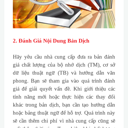
2. Đánh Giá Nội Dung Bản Dịch
Hãy yêu cầu nhà cung cấp đưa ra bản đánh
giá chất lượng của bộ nhớ dịch (TM), cơ sở
dữ liệu thuật ngữ (TB) và hướng dẫn văn
phong. Bạn sẽ tham gia vào quá trình đánh
giá để giải quyết vấn đề. Khi giới thiệu các
tính năng mới hoặc thực hiện các thay đổi
khác trong bản dịch, bạn cần tạo hướng dẫn
hoặc bảng thuật ngữ để hỗ trợ. Quá trình này
sẽ cần thêm chi phí vì nhà cung cấp cũng sẽ