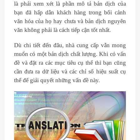
là phải xem xét là phần mô tả bản dịch của
bạn đã hấp dẫn khách hàng trong bối cảnh
văn hóa của họ hay chưa và bản dịch nguyên
văn không phải là cách tiếp cận tốt nhất.
Dù chi tiết đến đâu, nhà cung cấp vẫn mong
muốn có một bản dịch chất lượng. Khi có vấn
đề và đặt ra các mục tiêu cụ thể thì bạn cũng
cần đưa ra dữ liệu và các chỉ số hiệu suất cụ
thể để giải quyết những vấn đề này.