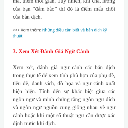
mất thêm thời gian. Tuy nhiên, khi chất lượng
của bạn “đảm bảo” thì đó là điểm mấu chốt
của bản dịch.
>>> Xem thêm:
Những điều cần biết về bản dịch kỹ
thuật
3. Xem Xét Đánh Giá Ngữ Cảnh
Xem xét, đánh giá ngữ cảnh các bản dịch
trong thực tế để xem tính phù hợp của phụ đề,
tiêu đề, danh sách, đồ họa và ngữ cảnh xuất
hiện hiện. Tính đến sự khác biệt giữa các
ngôn ngữ và minh chứng rằng ngôn ngữ đích
và ngôn ngữ nguồn cũng giống nhau về ngữ
cảnh hoặc khi một số thuật ngữ cần được xác
định trước khi dịch.