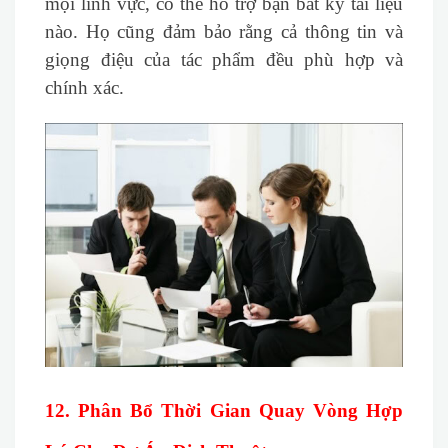
mọi lĩnh vực, có thể hỗ trợ bạn bất kỳ tài liệu
nào. Họ cũng đảm bảo rằng cả thông tin và
giọng điệu của tác phẩm đều phù hợp và
chính xác.
12. Phân Bổ Thời Gian Quay Vòng Hợp